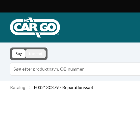
Produktkatalog
Download
Kontakt
Søg
Køretøj
Katalog
F032130879 - Reparationssæt