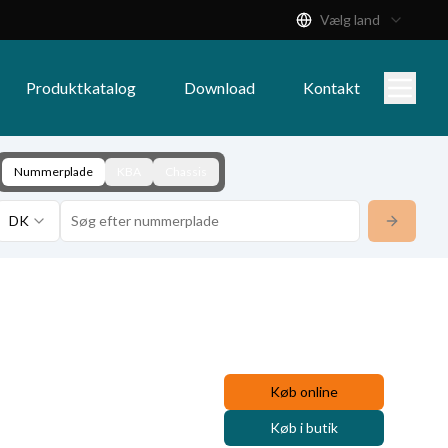
Vælg land
Produktkatalog
Download
Kontakt
Nummerplade
KBA
Chassis
DK
Køb online
Køb i butik