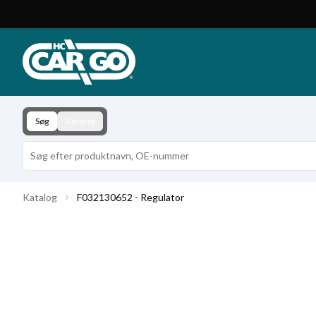
Produktkatalog
Download
Kontakt
Søg
Køretøj
Katalog
F032130652 - Regulator