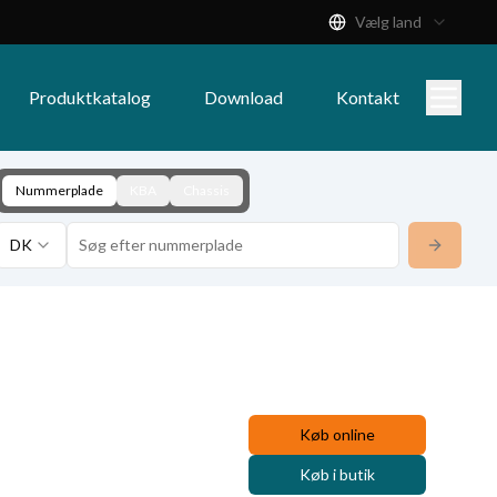
Vælg land
Produktkatalog
Download
Kontakt
Nummerplade
KBA
Chassis
DK
Køb online
Køb i butik