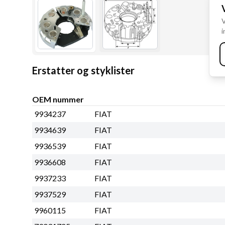
V
i
Erstatter og styklister
OEM nummer
9934237
FIAT
9934639
FIAT
9936539
FIAT
9936608
FIAT
9937233
FIAT
9937529
FIAT
9960115
FIAT