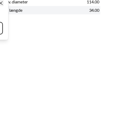
Udv. diameter
114.00
Close
B+ længde
34.00