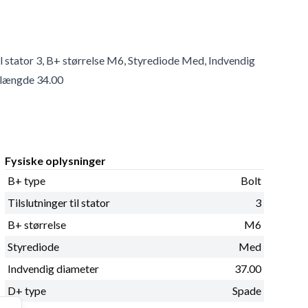
il stator 3, B+ størrelse M6, Styrediode Med, Indvendig
 længde 34.00
Fysiske oplysninger
B+ type
Bolt
Tilslutninger til stator
3
B+ størrelse
M6
Styrediode
Med
Indvendig diameter
37.00
D+ type
Spade