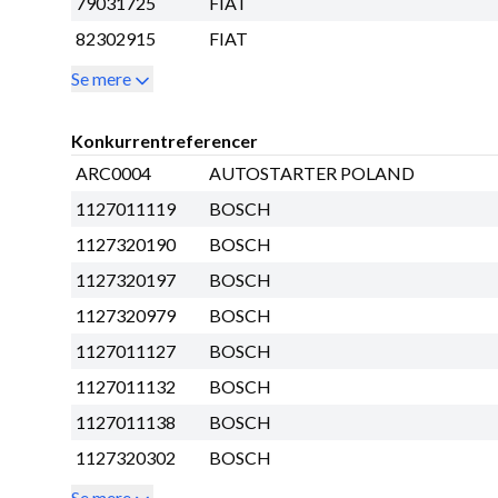
79031725
FIAT
82302915
FIAT
Se mere
Konkurrentreferencer
ARC0004
AUTOSTARTER POLAND
1127011119
BOSCH
1127320190
BOSCH
1127320197
BOSCH
1127320979
BOSCH
1127011127
BOSCH
1127011132
BOSCH
1127011138
BOSCH
1127320302
BOSCH
Se mere