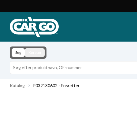
Produktkatalog
Download
Kontakt
Søg
Køretøj
Katalog
F032130602 - Ensretter