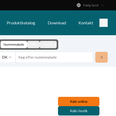
Vælg land
Produktkatalog
Download
Kontakt
Nummerplade
KBA
Chassis
DK
Køb online
Køb i butik