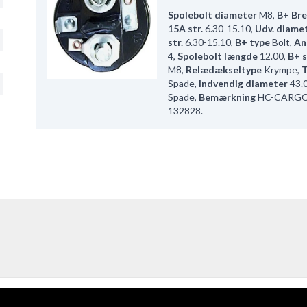
Spolebolt diameter
M8
,
B+ Br
15A str.
6.30-15.10
,
Udv. diame
str.
6.30-15.10
,
B+ type
Bolt
,
An
4
,
Spolebolt længde
12.00
,
B+ s
M8
,
Relædækseltype
Krympe
,
T
Spade
,
Indvendig diameter
43.
Spade
,
Bemærkning
HC-CARGO 
132828.