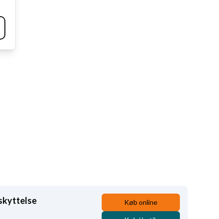
skyttelse
Køb online