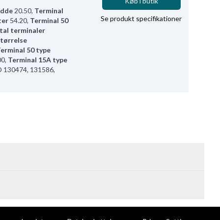
Køb i butik
edde
20.50
,
Terminal
Se produkt specifikationer
ter
54.20
,
Terminal 50
tal terminaler
tørrelse
erminal 50 type
00
,
Terminal 15A type
130474, 131586,