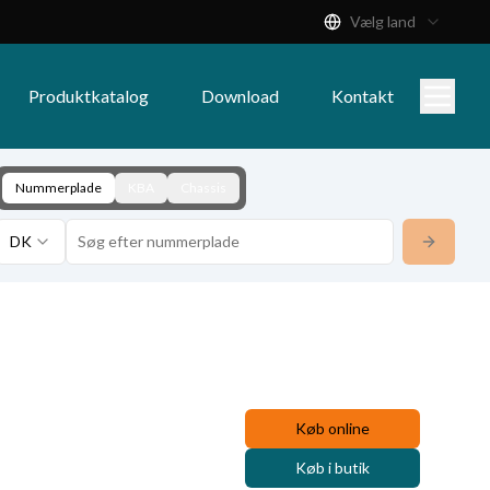
Vælg land
Produktkatalog
Download
Kontakt
Nummerplade
KBA
Chassis
DK
Køb online
Køb i butik