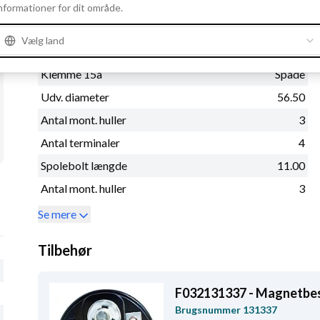
Klemme 50
Spade
nformationer for dit område.
Spolebolt diameter
M8
Vælg land
B+
M8x1.25
Klemme 15a
Spade
Udv. diameter
56.50
Antal mont. huller
3
Antal terminaler
4
Spolebolt længde
11.00
Antal mont. huller
3
Se mere
Tilbehør
F032131337 - Magnetbe
Brugsnummer
131337