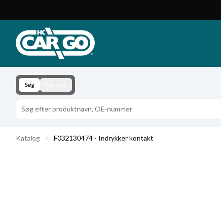
Produktkatalog
Download
Kontakt
Søg
Køretøj
Katalog
F032130474 - Indrykker kontakt