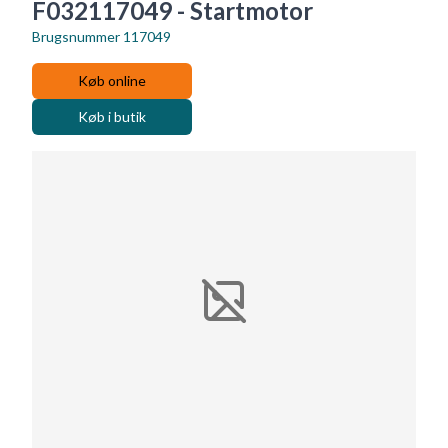
F032117049 - Startmotor
Brugsnummer
117049
Køb online
Køb i butik