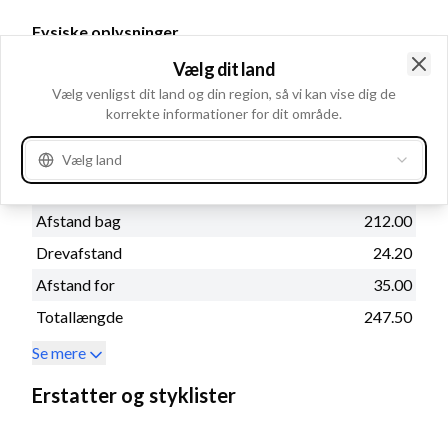
Fysiske oplysninger
Montage flange
70.00
Vælg dit land
Clo
B+
M8x1.25
Vælg venligst dit land og din region, så vi kan vise dig de
korrekte informationer for dit område.
Rotation
CR
Drevtype
Stål
Vælg land
Mont. hul 2
11.50
Afstand bag
212.00
Drevafstand
24.20
Afstand for
35.00
Totallængde
247.50
Se mere
Erstatter og styklister