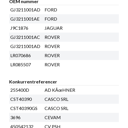
OEM nummer
GJ3211001AD
FORD
GJ3211001AE
FORD
J9C1876
JAGUAR
GJ3211001AC
ROVER
GJ3211001AD
ROVER
LR070686
ROVER
LR085507
ROVER
Konkurrentreferencer
255400D
AD KÃœHNER
CST40390
CASCO SRL
CST40390GS
CASCO SRL
3696
CEVAM
450542132
CV PSH