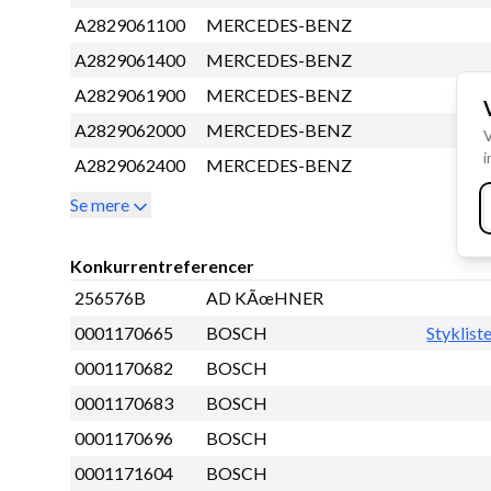
A2829061100
MERCEDES-BENZ
A2829061400
MERCEDES-BENZ
A2829061900
MERCEDES-BENZ
A2829062000
MERCEDES-BENZ
V
i
A2829062400
MERCEDES-BENZ
Se mere
Konkurrentreferencer
256576B
AD KÃœHNER
0001170665
BOSCH
Styklist
0001170682
BOSCH
0001170683
BOSCH
0001170696
BOSCH
0001171604
BOSCH