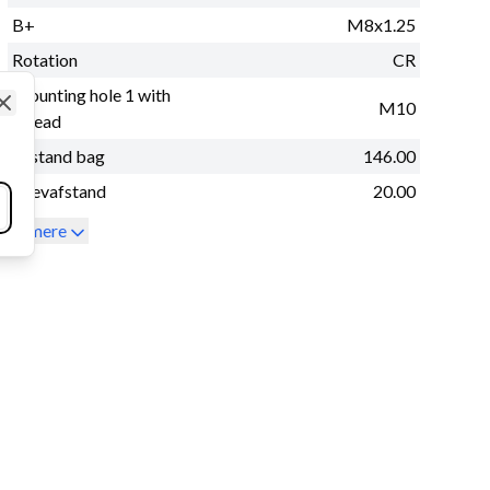
B+
M8x1.25
Rotation
CR
Mounting hole 1 with
M10
thread
Close
Afstand bag
146.00
Drevafstand
20.00
Se mere