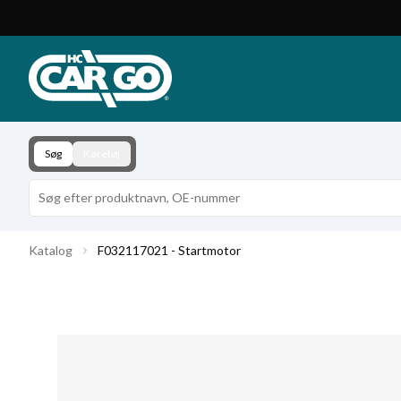
Produktkatalog
Download
Kontakt
Søg
Køretøj
Katalog
F032117021 - Startmotor