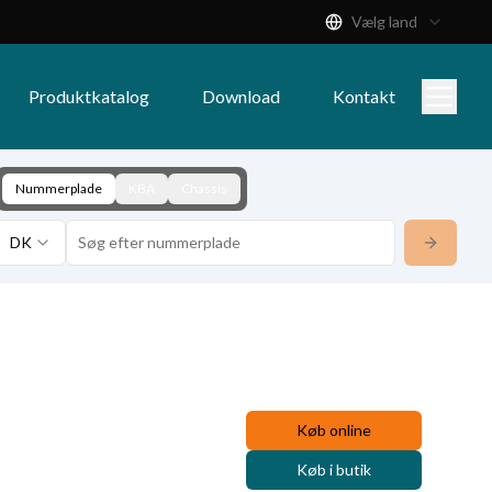
Vælg land
Produktkatalog
Download
Kontakt
Nummerplade
KBA
Chassis
DK
Køb online
Køb i butik