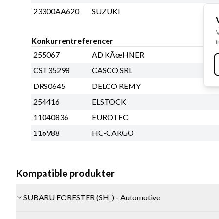
23300AA620
SUZUKI
V
Konkurrentreferencer
i
255067
AD KÃœHNER
CST35298
CASCO SRL
DRS0645
DELCO REMY
254416
ELSTOCK
11040836
EUROTEC
116988
HC-CARGO
Kompatible produkter
SUBARU FORESTER (SH_) - Automotive