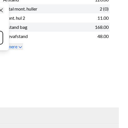
Antal mont. huller
2 (0)
Close
Mont. hul 2
11.00
Afstand bag
168.00
Drevafstand
48.00
Se mere