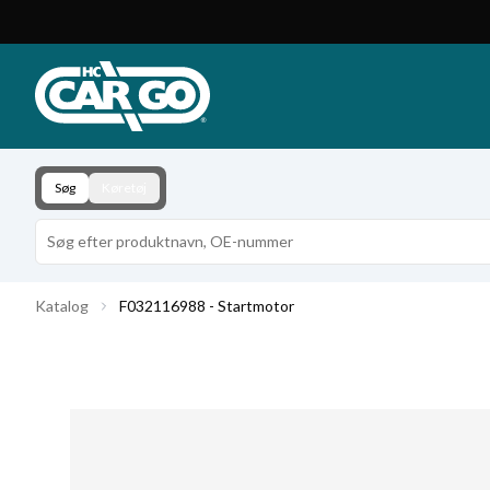
Produktkatalog
Download
Kontakt
Søg
Køretøj
Katalog
F032116988 - Startmotor