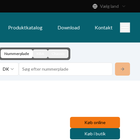
Vælg land
Produktkatalog
Download
Kontakt
Nummerplade
KBA
Chassis
DK
Køb online
Køb i butik