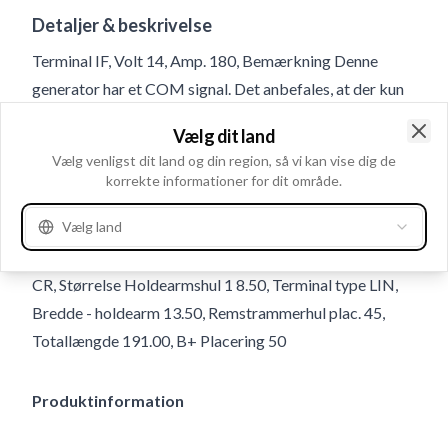
Detaljer & beskrivelse
Terminal IF, Volt 14, Amp. 180, Bemærkning Denne
generator har et COM signal. Det anbefales, at der kun
bestilles via OE-nummer., Spor i remskive 6,
Vælg dit land
Regulatortype IR, Remstrammerhul 1 8.50, Afstand -
Clo
Vælg venligst dit land og din region, så vi kan vise dig de
ophæng 61.00, Radius 90.00, Remskivediameter 49.80,
korrekte informationer for dit område.
Størrelse Bøjlehul - bag M8, Kommunikation LIN,
Vælg land
Remskive SP, Remskiveafstand 39.50, Kontrol diyotlari
PL181, Blæser IF, Radius 2 90.00, B+ M8x1.25, Rotation
CR, Størrelse Holdearmshul 1 8.50, Terminal type LIN,
Bredde - holdearm 13.50, Remstrammerhul plac. 45,
Totallængde 191.00, B+ Placering 50
Produktinformation