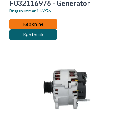
F032116976 - Generator
Brugsnummer
116976
Køb online
Køb i butik