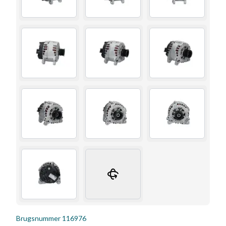
Brugsnummer
116976