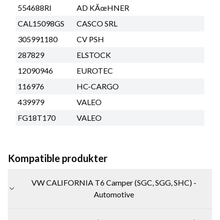
554688RI
AD KÃœHNER
CAL15098GS
CASCO SRL
305991180
CV PSH
287829
ELSTOCK
12090946
EUROTEC
116976
HC-CARGO
439979
VALEO
FG18T170
VALEO
Kompatible produkter
VW CALIFORNIA T6 Camper (SGC, SGG, SHC) -
Automotive