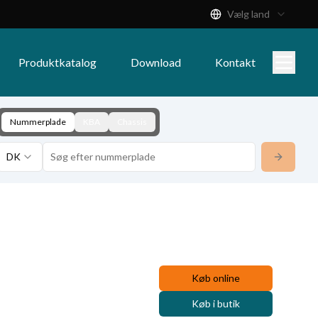
Vælg land
Produktkatalog
Download
Kontakt
Nummerplade
KBA
Chassis
DK
Køb online
Køb i butik