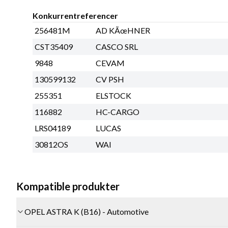
Konkurrentreferencer
256481M
AD KÃœHNER
CST35409
CASCO SRL
9848
CEVAM
130599132
CV PSH
255351
ELSTOCK
116882
HC-CARGO
LRS04189
LUCAS
30812OS
WAI
Kompatible produkter
OPEL ASTRA K (B16) - Automotive