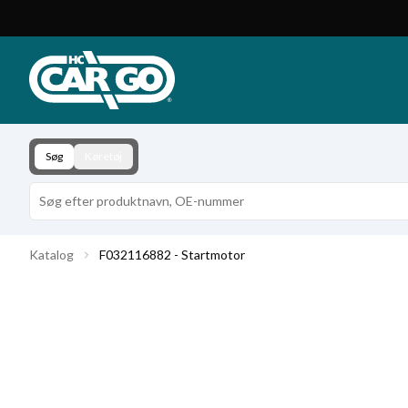
Produktkatalog
Download
Kontakt
Søg
Køretøj
Katalog
F032116882 - Startmotor