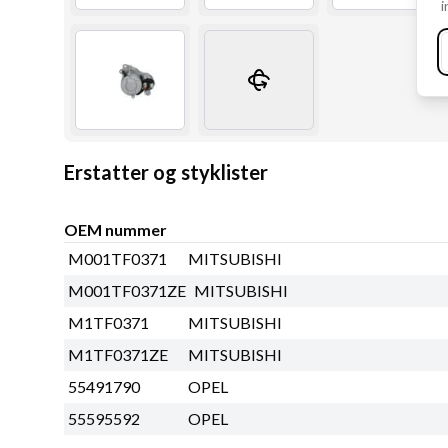
i
Erstatter og styklister
OEM nummer
M001TF0371
MITSUBISHI
M001TF0371ZE
MITSUBISHI
M1TF0371
MITSUBISHI
M1TF0371ZE
MITSUBISHI
55491790
OPEL
55595592
OPEL