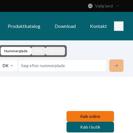
Vælg land
Produktkatalog
Download
Kontakt
Nummerplade
KBA
Chassis
DK
Køb online
Køb i butik