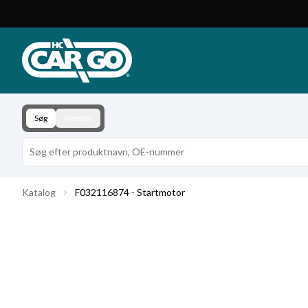
Produktkatalog
Download
Kontakt
Søg
Køretøj
Katalog
F032116874 - Startmotor