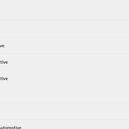
ive
tive
tive
Automotive