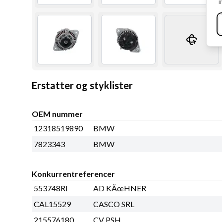
i
Erstatter og styklister
OEM nummer
12318519890
BMW
7823343
BMW
Konkurrentreferencer
553748RI
AD KÃœHNER
CAL15529
CASCO SRL
215576180
CV PSH