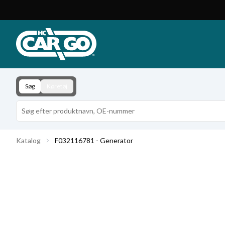
Produktkatalog
Download
Kontakt
Søg
Køretøj
Katalog
F032116781 - Generator