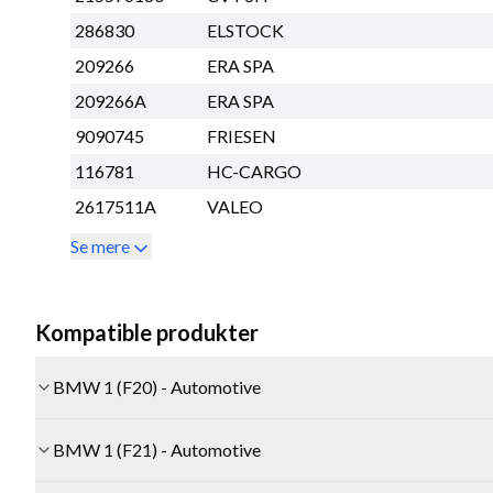
286830
ELSTOCK
209266
ERA SPA
209266A
ERA SPA
9090745
FRIESEN
116781
HC-CARGO
2617511A
VALEO
Se mere
Kompatible produkter
BMW 1 (F20) - Automotive
BMW 1 (F21) - Automotive