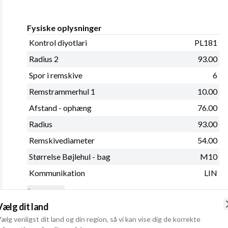
Fysiske oplysninger
Kontrol diyotlari
PL181
Radius 2
93.00
Spor i remskive
6
Remstrammerhul 1
10.00
Afstand - ophæng
76.00
Radius
93.00
Remskivediameter
54.00
Størrelse Bøjlehul - bag
M10
Kommunikation
LIN
Se mere
Vælg dit land
ælg venligst dit land og din region, så vi kan vise dig de korrekte