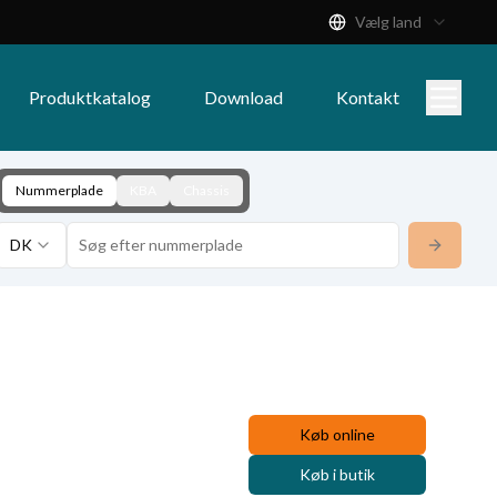
Vælg land
Produktkatalog
Download
Kontakt
Nummerplade
KBA
Chassis
DK
Køb online
Køb i butik