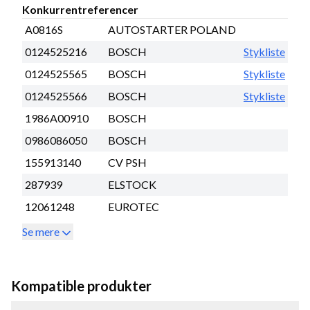
Konkurrentreferencer
A0816S
AUTOSTARTER POLAND
0124525216
BOSCH
Stykliste
0124525565
BOSCH
Stykliste
0124525566
BOSCH
Stykliste
1986A00910
BOSCH
0986086050
BOSCH
155913140
CV PSH
287939
ELSTOCK
12061248
EUROTEC
Se mere
Kompatible produkter