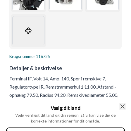
Brugsnummer
116725
Detaljer & beskrivelse
Terminal IF, Volt 14, Amp. 140, Spor i remskive 7,
Regulatortype IR, Remstrammerhul 1 11.00, Afstand -
ophæng 79.50, Radius 94.20, Remskivediameter 55.00,
Størrelse Bøjlehul - bag 10.50, Remskive SP/FW,
Vælg dit land
Remskiveafstand 38.00, D+ Position 20, Kontrol
Clo
Vælg venligst dit land og din region, så vi kan vise dig de
diyotlari PL87, Blæser IF, Radius 2 95.80, B+ M8x1.25,
korrekte informationer for dit område.
Rotation CR, Størrelse Holdearmshul 1 10.50, Terminal