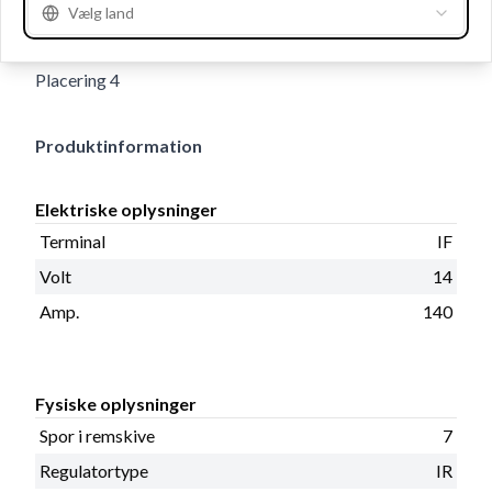
Vælg land
type L, Bredde - holdearm 14.00, D+ størrelse Stik,
Remstrammerhul plac. 10, Totallængde 193.00, B+
Placering 4
Produktinformation
Elektriske oplysninger
Terminal
IF
Volt
14
Amp.
140
Fysiske oplysninger
Spor i remskive
7
Regulatortype
IR