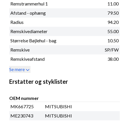
Remstrammerhul 1
11.00
Afstand - ophæng
79.50
Radius
94.20
Remskivediameter
55.00
Størrelse Bøjlehul - bag
10.50
Remskive
SP/FW
Remskiveafstand
38.00
Se mere
Erstatter og styklister
OEM nummer
MK667725
MITSUBISHI
ME230743
MITSUBISHI