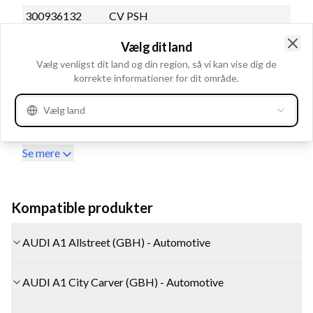
300936132
CV PSH
DRS1037
DELCO REMY
Vælg dit land
Clo
4380000190
DENSO
Vælg venligst dit land og din region, så vi kan vise dig de
korrekte informationer for dit område.
4380000191
DENSO
4380000192
DENSO
Vælg land
4380000193
DENSO
Se mere
Kompatible produkter
AUDI A1 Allstreet (GBH) - Automotive
AUDI A1 City Carver (GBH) - Automotive