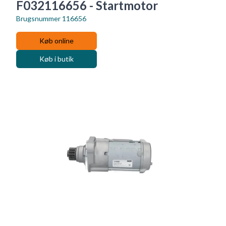
F032116656 - Startmotor
Brugsnummer
116656
Køb online
Køb i butik