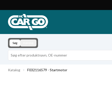
Produktkatalog
Download
Kontakt
Søg
Køretøj
Katalog
F032116579 - Startmotor