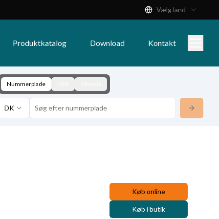
Vælg land
Produktkatalog
Download
Kontakt
Nummerplade
KBA
Chassis
DK
Køb online
Køb i butik