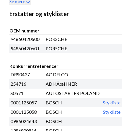
Se mere
Erstatter og styklister
OEM nummer
94860420600
PORSCHE
94860420601
PORSCHE
Konkurrentreferencer
DRS0437
AC DELCO
254716
AD KÃœHNER
S0571
AUTOSTARTER POLAND
0001125057
BOSCH
Stykliste
0001125058
BOSCH
Stykliste
0986024643
BOSCH
1986S00816
BOSCH