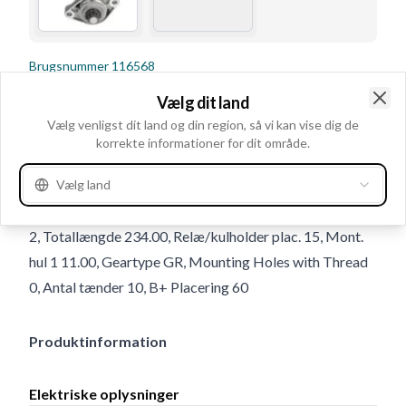
Brugsnummer
116568
Detaljer & beskrivelse
Vælg dit land
Clo
Vælg venligst dit land og din region, så vi kan vise dig de
kW 2.0, Volt 12, Montage flange 60.00, Klemme 50 M6,
korrekte informationer for dit område.
B+ M8x1.25, Rotation CR, Afstand 103.00, Antal mont.
huller 2 (0), Mont. hul 2 11.00, Afstand bag 202.00,
Vælg land
Drevafstand 29.00, Afstand for 32.00, Antal mont. huller
2, Totallængde 234.00, Relæ/kulholder plac. 15, Mont.
hul 1 11.00, Geartype GR, Mounting Holes with Thread
0, Antal tænder 10, B+ Placering 60
Produktinformation
Elektriske oplysninger