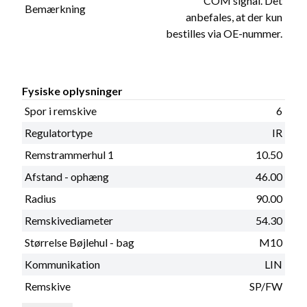
COM signal. Det
Bemærkning
anbefales, at der kun
bestilles via OE-nummer.
Fysiske oplysninger
Spor i remskive
6
Regulatortype
IR
Remstrammerhul 1
10.50
Afstand - ophæng
46.00
Radius
90.00
Remskivediameter
54.30
Størrelse Bøjlehul - bag
M10
Kommunikation
LIN
Remskive
SP/FW