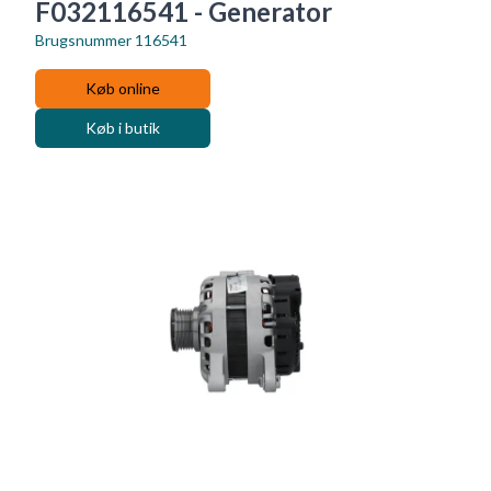
F032116541 - Generator
Brugsnummer
116541
Køb online
Køb i butik