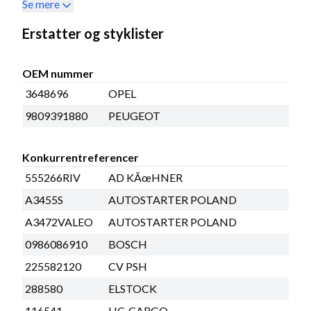
Se mere
Erstatter og styklister
OEM nummer
3648696
OPEL
9809391880
PEUGEOT
Konkurrentreferencer
555266RIV
AD KÃœHNER
A3455S
AUTOSTARTER POLAND
A3472VALEO
AUTOSTARTER POLAND
0986086910
BOSCH
225582120
CV PSH
288580
ELSTOCK
116541
HC-CARGO