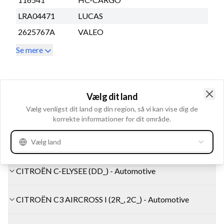
LRA04471
LUCAS
2625767A
VALEO
Se mere
Kompatible produkter
Vælg dit land
Clo
Vælg venligst dit land og din region, så vi kan vise dig de
CITROËN BERLINGO (ER_, EC_) - Automotive
korrekte informationer for dit område.
CITROËN BERLINGO Box Body/MPV (K9) - Automotive
Vælg land
CITROËN C-ELYSEE (DD_) - Automotive
CITROËN C3 AIRCROSS I (2R_, 2C_) - Automotive