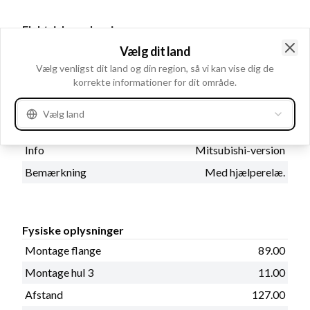
Elektriske oplysninger
kW
5.0
Vælg dit land
Clo
Vælg venligst dit land og din region, så vi kan vise dig de
Volt
24
korrekte informationer for dit område.
Vælg land
Katalog oplysninger
Info
Mitsubishi-version
Bemærkning
Med hjælperelæ.
Fysiske oplysninger
Montage flange
89.00
Montage hul 3
11.00
Afstand
127.00