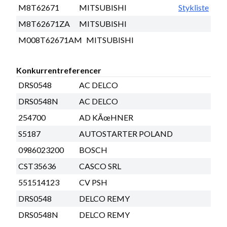
M8T62671
MITSUBISHI
Stykliste
M8T62671ZA
MITSUBISHI
M008T62671AM
MITSUBISHI
Konkurrentreferencer
DRS0548
AC DELCO
DRS0548N
AC DELCO
254700
AD KÃœHNER
S5187
AUTOSTARTER POLAND
0986023200
BOSCH
CST35636
CASCO SRL
551514123
CV PSH
DRS0548
DELCO REMY
DRS0548N
DELCO REMY