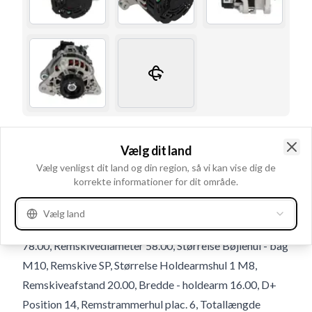
Brugsnummer
116502
Vælg dit land
Detaljer & beskrivelse
Clo
Vælg venligst dit land og din region, så vi kan vise dig de
korrekte informationer for dit område.
Terminal IF, Volt 14, Amp. 70, Kontrol diyotlari PL176,
Blæser IF, Radius 2 85.50, B+ M8x1.25, Rotation CR,
Vælg land
Spor i remskive 5, Afstand - ophæng 42.60, Radius
78.00, Remskivediameter 58.00, Størrelse Bøjlehul - bag
M10, Remskive SP, Størrelse Holdearmshul 1 M8,
Remskiveafstand 20.00, Bredde - holdearm 16.00, D+
Position 14, Remstrammerhul plac. 6, Totallængde