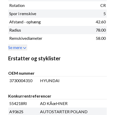
Rotation
CR
Spor i remskive
5
Afstand - ophæng
42.60
Radius
78.00
Remskivediameter
58.00
Se mere
Erstatter og styklister
OEM nummer
3730004310
HYUNDAI
Konkurrentreferencer
554218RI
AD KÃœHNER
A9362S
AUTOSTARTER POLAND