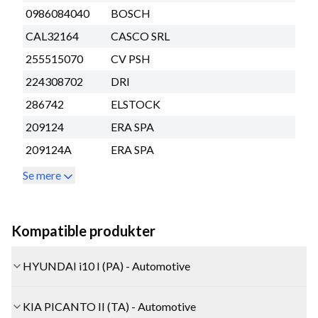
0986084040
BOSCH
CAL32164
CASCO SRL
255515070
CV PSH
224308702
DRI
286742
ELSTOCK
209124
ERA SPA
209124A
ERA SPA
Se mere
Kompatible produkter
HYUNDAI i10 I (PA) - Automotive
KIA PICANTO II (TA) - Automotive