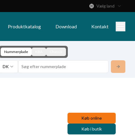
Vælg land
Produktkatalog
Download
Kontakt
Nummerplade
KBA
Chassis
DK
Køb online
Køb i butik