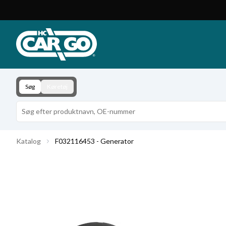
Produktkatalog
Download
Kontakt
Søg
Køretøj
Katalog
F032116453 - Generator