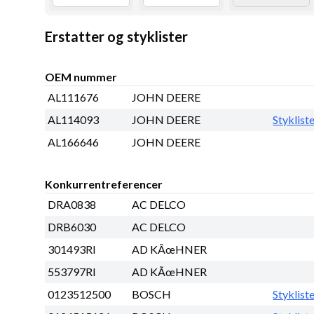
Erstatter og styklister
OEM nummer
AL111676
JOHN DEERE
AL114093
JOHN DEERE
Styklist
AL166646
JOHN DEERE
Konkurrentreferencer
DRA0838
AC DELCO
DRB6030
AC DELCO
301493RI
AD KÃœHNER
553797RI
AD KÃœHNER
0123512500
BOSCH
Styklist