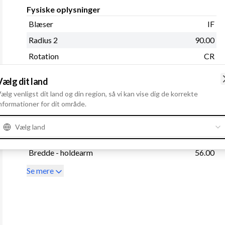
Fysiske oplysninger
Blæser
IF
Radius 2
90.00
Rotation
CR
Regulatortype
IR
Vælg dit land
Remstrammerhul 1
10.00
ælg venligst dit land og din region, så vi kan vise dig de korrekte
nformationer for dit område.
Radius
90.00
Remskive
Uden
Vælg land
Størrelse Holdearmshul 1
10.00
Bredde - holdearm
56.00
Se mere