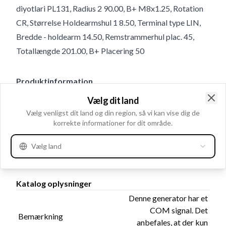
diyotlari PL131, Radius 2 90.00, B+ M8x1.25, Rotation
CR, Størrelse Holdearmshul 1 8.50, Terminal type LIN,
Bredde - holdearm 14.50, Remstrammerhul plac. 45,
Totallængde 201.00, B+ Placering 50
Produktinformation
Vælg dit land
Clo
Elektriske oplysninger
Vælg venligst dit land og din region, så vi kan vise dig de
korrekte informationer for dit område.
Volt
14
Amp.
150
Vælg land
Katalog oplysninger
Denne generator har et
COM signal. Det
Bemærkning
anbefales, at der kun