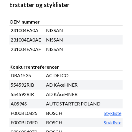
Erstatter og styklister
OEM nummer
231004EA0A
NISSAN
231004EA0AE
NISSAN
231004EA0AF
NISSAN
Konkurrentreferencer
DRA1535
AC DELCO
554592RIB
AD KÃœHNER
554592RIR
AD KÃœHNER
A0594S
AUTOSTARTER POLAND
F000BL0825
BOSCH
Stykliste
F000BL08E0
BOSCH
Stykliste
0986084070
BOSCH