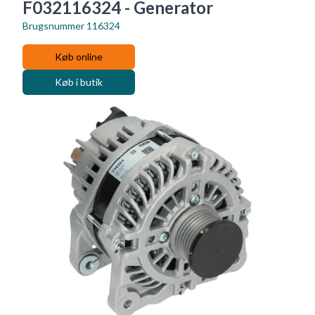
F032116324 - Generator
Brugsnummer
116324
Køb online
Køb i butik