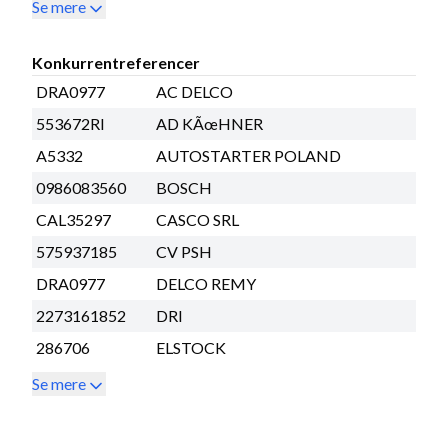
Se mere
Konkurrentreferencer
DRA0977
AC DELCO
553672RI
AD KÃœHNER
A5332
AUTOSTARTER POLAND
0986083560
BOSCH
CAL35297
CASCO SRL
575937185
CV PSH
DRA0977
DELCO REMY
2273161852
DRI
286706
ELSTOCK
Se mere