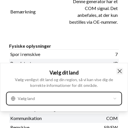
Denne generator har et
COM signal. Det
Bemærkning
anbefales, at der kun
bestilles via OE-nummer.
Fysiske oplysninger
Spor i remskive
7
Regulatortype
IR
Vælg dit land
Remstrammerhul 1
8.70
Clo
Vælg venligst dit land og din region, så vi kan vise dig de
Afstand - ophæng
61.00
korrekte informationer for dit område.
Radius
90.00
Vælg land
Remskivediameter
49.00
Størrelse Bøjlehul - bag
M8
Kommunikation
COM
Remskive
SP/FW