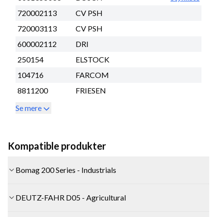
720002113
CV PSH
720003113
CV PSH
600002112
DRI
250154
ELSTOCK
104716
FARCOM
8811200
FRIESEN
Se mere
Kompatible produkter
Bomag 200 Series - Industrials
DEUTZ-FAHR D05 - Agricultural