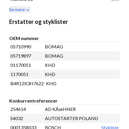
Se mere
Erstatter og styklister
OEM nummer
05710990
BOMAG
05719897
BOMAG
01170051
KHD
1170051
KHD
B4R12X3H7622
KHD
Konkurrentreferencer
254614
AD KÃœHNER
S4032
AUTOSTARTER POLAND
0001358033
BOSCH
Stykliste