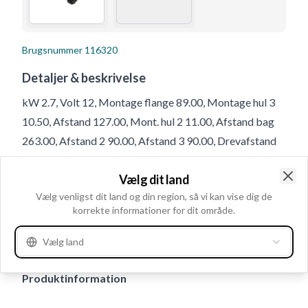
Brugsnummer
116320
Detaljer & beskrivelse
kW 2.7, Volt 12, Montage flange 89.00, Montage hul 3
10.50, Afstand 127.00, Mont. hul 2 11.00, Afstand bag
263.00, Afstand 2 90.00, Afstand 3 90.00, Drevafstand
28.00, Klemme 50 M4, B+ M10, Rotation CR, Antal
Vælg dit land
mont. huller 3 (0), Afstand for 75.00, Totallængde
Clo
Vælg venligst dit land og din region, så vi kan vise dig de
338.00, Relæ/kulholder plac. 45, Mont. hul 1 11.00,
korrekte informationer for dit område.
Mounting Holes with Thread 0, B+ Placering 60, Antal
mont. huller 3, Geartype DD, Antal tænder 11
Vælg land
Produktinformation