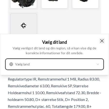
Vælg dit land
Clo
Brugsnummer
116163
Vælg venligst dit land og din region, så vi kan vise dig de
korrekte informationer for dit område.
Detaljer & beskrivelse
Vælg land
Volt 14, Amp. 95, Kontrol diyotlari PL122, Radius 2
83.00, B+ M8x1.25, Rotation CR, Spor i remskive 6,
Regulatortype IR, Remstrammerhul 1 M8, Radius 83.00,
Remskivediameter 63.00, Remskive SP, Størrelse
Holdearmshul 1 10.00, Remskiveafstand 72.30, Bredde -
holdearm 50.80, D+ størrelse Stik, D+ Position 2,
Remstrammerhul plac. 60, Totallængde 179.00, B+