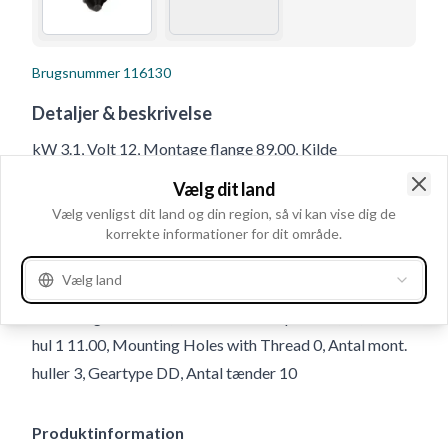
Brugsnummer
116130
Detaljer & beskrivelse
kW 3.1, Volt 12, Montage flange 89.00, Kilde
Iskra/Mahle, Montage hul 3 11.00, Afstand 127.00,
Vælg dit land
Mont. hul 2 11.00, Afstand bag 227.00, Afstand 2 90.00,
Clo
Vælg venligst dit land og din region, så vi kan vise dig de
Afstand 3 90.00, Drevafstand 48.00, Klemme 50 M4-
korrekte informationer for dit område.
6.30, B+ M10, Rotation CR, B- M10, Antal mont. huller 3
Vælg land
(0), Gevindlængde 12.50, Afstand for 96.50,
Totallængde 332.00, Relæ/kulholder plac. 15;35, Mont.
hul 1 11.00, Mounting Holes with Thread 0, Antal mont.
huller 3, Geartype DD, Antal tænder 10
Produktinformation