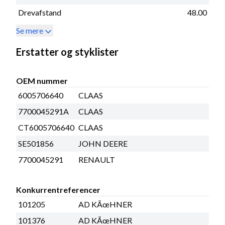
Drevafstand
48.00
Se mere
Erstatter og styklister
OEM nummer
6005706640
CLAAS
7700045291A
CLAAS
CT6005706640
CLAAS
SE501856
JOHN DEERE
7700045291
RENAULT
Konkurrentreferencer
101205
AD KÃœHNER
101376
AD KÃœHNER