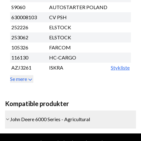
S9060
AUTOSTARTER POLAND
630008103
CV PSH
252226
ELSTOCK
253062
ELSTOCK
105326
FARCOM
116130
HC-CARGO
AZJ3261
ISKRA
Stykliste
Se mere
Kompatible produkter
John Deere 6000 Series - Agricultural