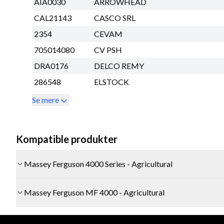
AIA0030
ARROWHEAD
CAL21143
CASCO SRL
2354
CEVAM
705014080
CV PSH
DRA0176
DELCO REMY
286548
ELSTOCK
Se mere
Kompatible produkter
Massey Ferguson 4000 Series - Agricultural
Massey Ferguson MF 4000 - Agricultural