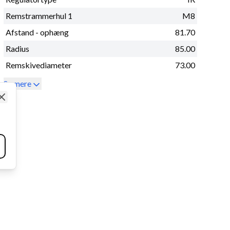
Remstrammerhul 1
M8
Afstand - ophæng
81.70
Radius
85.00
Remskivediameter
73.00
Se mere
Close