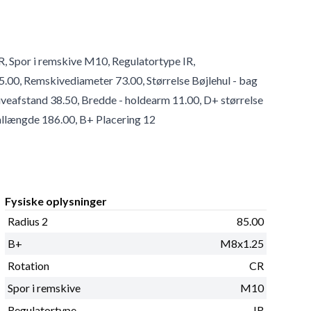
R, Spor i remskive M10, Regulatortype IR,
00, Remskivediameter 73.00, Størrelse Bøjlehul - bag
veafstand 38.50, Bredde - holdearm 11.00, D+ størrelse
allængde 186.00, B+ Placering 12
Fysiske oplysninger
Radius 2
85.00
B+
M8x1.25
Rotation
CR
Spor i remskive
M10
Regulatortype
IR