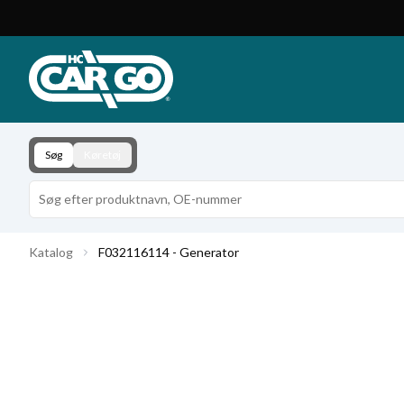
Produktkatalog
Download
Kontakt
Søg
Køretøj
Katalog
F032116114 - Generator