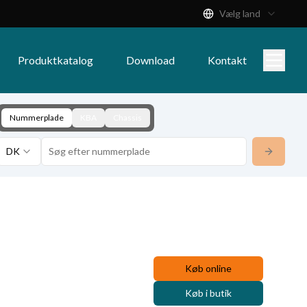
Vælg land
Produktkatalog
Download
Kontakt
Nummerplade
KBA
Chassis
DK
Køb online
Køb i butik