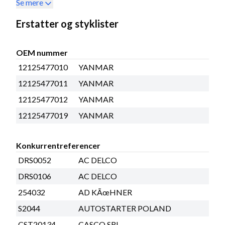
Se mere
Erstatter og styklister
OEM nummer
12125477010
YANMAR
12125477011
YANMAR
12125477012
YANMAR
12125477019
YANMAR
Konkurrentreferencer
DRS0052
AC DELCO
DRS0106
AC DELCO
254032
AD KÃœHNER
S2044
AUTOSTARTER POLAND
CST20134
CASCO SRL