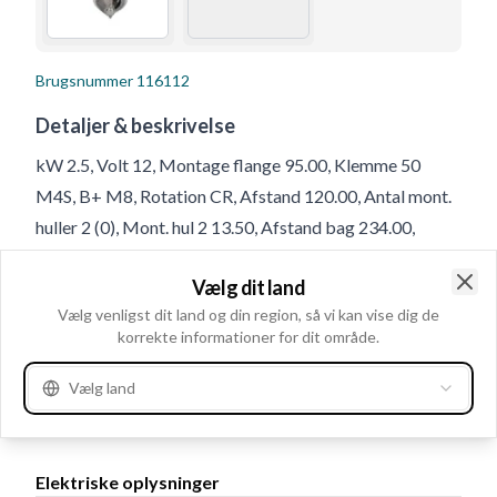
Brugsnummer
116112
Detaljer & beskrivelse
kW 2.5, Volt 12, Montage flange 95.00, Klemme 50
M4S, B+ M8, Rotation CR, Afstand 120.00, Antal mont.
huller 2 (0), Mont. hul 2 13.50, Afstand bag 234.00,
Drevafstand 19.00, Afstand for 63.50, Antal mont. huller
Vælg dit land
2, Totallængde 297.00, Relæ/kulholder plac. 5, Mont. hul
Clo
Vælg venligst dit land og din region, så vi kan vise dig de
1 13.50, Geartype GR, Mounting Holes with Thread 0,
korrekte informationer for dit område.
Antal tænder 15, B+ Placering 20
Vælg land
Produktinformation
Elektriske oplysninger