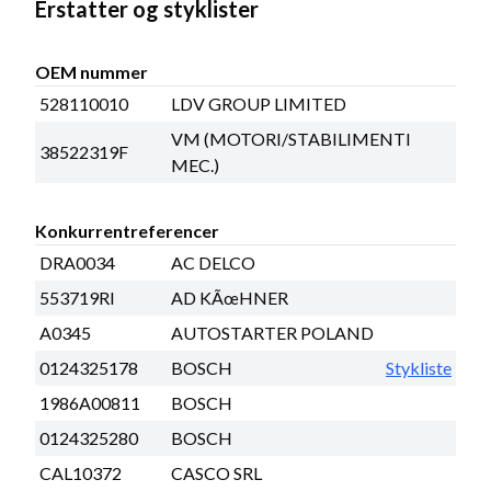
Erstatter og styklister
OEM nummer
528110010
LDV GROUP LIMITED
VM (MOTORI/STABILIMENTI
38522319F
MEC.)
Konkurrentreferencer
DRA0034
AC DELCO
553719RI
AD KÃœHNER
A0345
AUTOSTARTER POLAND
0124325178
BOSCH
Stykliste
1986A00811
BOSCH
0124325280
BOSCH
CAL10372
CASCO SRL