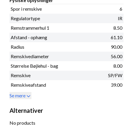
Fysiske oplysninger
Spor i remskive
6
Regulatortype
IR
Remstrammerhul 1
8.50
Afstand - ophæng
61.10
Radius
90.00
Remskivediameter
56.00
Størrelse Bøjlehul - bag
8.00
Remskive
SP/FW
Remskiveafstand
39.00
Se mere
Alternativer
No products