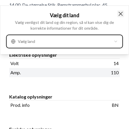
14.00, D+ størrelse Stik, Remstrammerhul plac. 45,
Totallængde 192.00, Relæ/kulholder plac. 55, B+
Vælg dit land
Clo
Placering 45
Vælg venligst dit land og din region, så vi kan vise dig de
korrekte informationer for dit område.
Produktinformation
Vælg land
Elektriske oplysninger
Volt
14
Amp.
110
Katalog oplysninger
Prod. info
BN