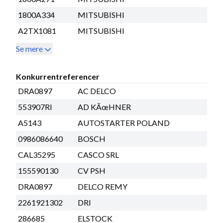
1800A334
MITSUBISHI
A2TX1081
MITSUBISHI
Se mere
Konkurrentreferencer
DRA0897
AC DELCO
553907RI
AD KÃœHNER
A5143
AUTOSTARTER POLAND
0986086640
BOSCH
CAL35295
CASCO SRL
155590130
CV PSH
DRA0897
DELCO REMY
2261921302
DRI
286685
ELSTOCK