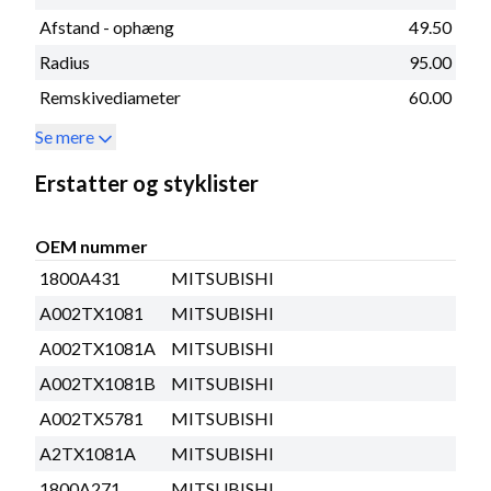
Afstand - ophæng
49.50
Radius
95.00
Remskivediameter
60.00
Se mere
Erstatter og styklister
OEM nummer
1800A431
MITSUBISHI
A002TX1081
MITSUBISHI
A002TX1081A
MITSUBISHI
A002TX1081B
MITSUBISHI
A002TX5781
MITSUBISHI
A2TX1081A
MITSUBISHI
1800A271
MITSUBISHI