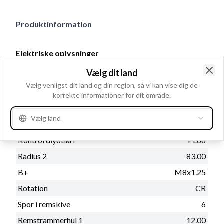
Produktinformation
Elektriske oplysninger
Volt
14
Vælg dit land
Clo
Amp.
130
Vælg venligst dit land og din region, så vi kan vise dig de
korrekte informationer for dit område.
Vælg land
Fysiske oplysninger
Kontrol diyotlari
PL68
Radius 2
83.00
B+
M8x1.25
Rotation
CR
Spor i remskive
6
Remstrammerhul 1
12.00