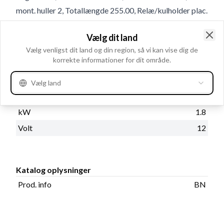
mont. huller 2, Totallængde 255.00, Relæ/kulholder plac.
15, Mont. hul 1 11.00, Geartype GR, Mounting Holes
Vælg dit land
with Thread 0, Antal tænder 9
Clo
Vælg venligst dit land og din region, så vi kan vise dig de
korrekte informationer for dit område.
Produktinformation
Vælg land
Elektriske oplysninger
kW
1.8
Volt
12
Katalog oplysninger
Prod. info
BN