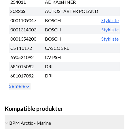
254011
AD KÃœHNER
S0833S
AUTOSTARTER POLAND
0001109047
BOSCH
Stykliste
0001314003
BOSCH
Stykliste
0001354200
BOSCH
Stykliste
CST10172
CASCO SRL
690521092
CV PSH
681015092
DRI
681017092
DRI
Se mere
Kompatible produkter
BPM Arctic - Marine