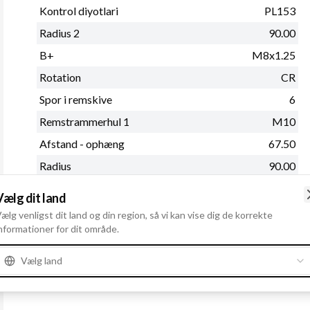
Kontrol diyotlari
PL153
Radius 2
90.00
B+
M8x1.25
Rotation
CR
Spor i remskive
6
Remstrammerhul 1
M10
Afstand - ophæng
67.50
Radius
90.00
Remskivediameter
57.00
Vælg dit land
Se mere
ælg venligst dit land og din region, så vi kan vise dig de korrekte
nformationer for dit område.
Vælg land