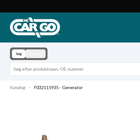
Produktkatalog
Download
Kontakt
Søg
Køretøj
Katalog
F032115935 - Generator