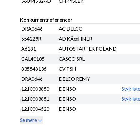
56044532AD
CHRYSLER
Konkurrentreferencer
DRA0646
AC DELCO
554229RI
AD KÃœHNER
A6181
AUTOSTARTER POLAND
CAL40185
CASCO SRL
835548136
CV PSH
DRA0646
DELCO REMY
1210003850
DENSO
Styklist
1210003851
DENSO
Styklist
1210004520
DENSO
Se mere