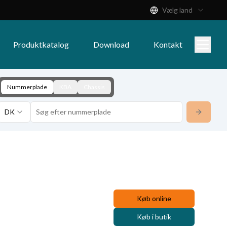
Vælg land
Produktkatalog
Download
Kontakt
Nummerplade
KBA
Chassis
DK
Køb online
Køb i butik