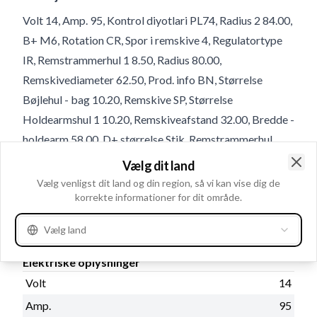
Volt 14, Amp. 95, Kontrol diyotlari PL74, Radius 2 84.00,
B+ M6, Rotation CR, Spor i remskive 4, Regulatortype
IR, Remstrammerhul 1 8.50, Radius 80.00,
Remskivediameter 62.50, Prod. info BN, Størrelse
Bøjlehul - bag 10.20, Remskive SP, Størrelse
Holdearmshul 1 10.20, Remskiveafstand 32.00, Bredde -
holdearm 58.00, D+ størrelse Stik, Remstrammerhul
plac. 50, Totallængde 157.00, Relæ/kulholder plac. 50,
Vælg dit land
Clo
B+ Placering 60
Vælg venligst dit land og din region, så vi kan vise dig de
korrekte informationer for dit område.
Produktinformation
Vælg land
Elektriske oplysninger
Volt
14
Amp.
95