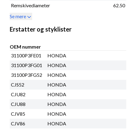
Remskivediameter
62.50
Se mere
Erstatter og styklister
OEM nummer
31100P3FE01
HONDA
31100P3FG01
HONDA
31100P3FG52
HONDA
CJS52
HONDA
CJU82
HONDA
CJU88
HONDA
CJV85
HONDA
CJV86
HONDA