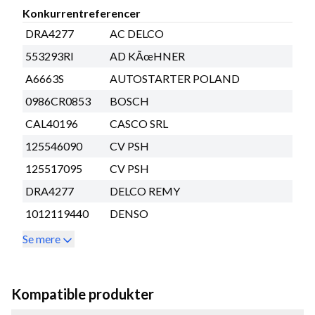
Konkurrentreferencer
DRA4277
AC DELCO
553293RI
AD KÃœHNER
A6663S
AUTOSTARTER POLAND
0986CR0853
BOSCH
CAL40196
CASCO SRL
125546090
CV PSH
125517095
CV PSH
DRA4277
DELCO REMY
1012119440
DENSO
Se mere
Kompatible produkter