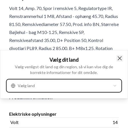
Volt 14, Amp. 70, Spor i remskive 5, Regulatortype IR,
Remstrammerhul 1 M8, Afstand - ophæng 45.70, Radius
81.50, Remskivediameter 57.50, Prod. info BN, Størrelse
Bøjlehul - bag M10-1.25, Remskive SP,
Remskiveafstand 35.00, D+ Position 50, Kontrol
diyotlari PL89, Radius 2 85.00, B+ M8x1.25, Rotation
CR, Størrelse Holdearmshul 1 10.50, Terminal type L-R,
Vælg dit land
Bredde - holdearm 15.00, D+ størrelse Stik,
Clo
Vælg venligst dit land og din region, så vi kan vise dig de
Remstrammerhul plac. 60, Totallængde 166.50,
korrekte informationer for dit område.
Relæ/kulholder plac. 50, B+ Placering 42
Vælg land
Produktinformation
Elektriske oplysninger
Volt
14