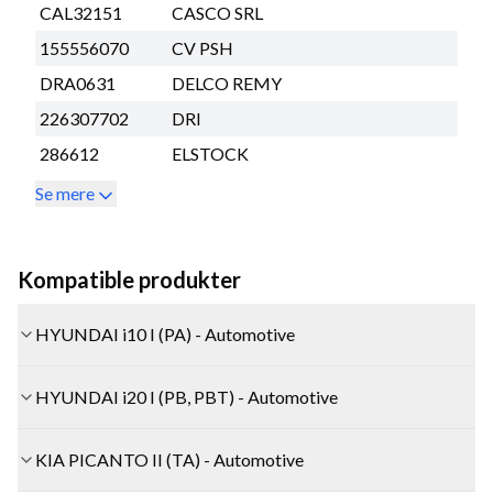
CAL32151
CASCO SRL
155556070
CV PSH
DRA0631
DELCO REMY
226307702
DRI
286612
ELSTOCK
Se mere
Kompatible produkter
HYUNDAI i10 I (PA) - Automotive
HYUNDAI i20 I (PB, PBT) - Automotive
KIA PICANTO II (TA) - Automotive