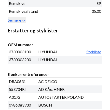
Remskive
SP
Remskiveafstand
35.00
Se mere
Erstatter og styklister
OEM nummer
3730003100
HYUNDAI
Stykliste
3730003200
HYUNDAI
Konkurrentreferencer
DRA0631
AC DELCO
553704RI
AD KÃœHNER
A3172
AUTOSTARTER POLAND
0986083930
BOSCH