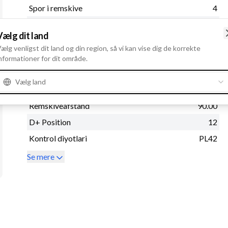
Spor i remskive
4
Regulatortype
IR
Vælg dit land
Remstrammerhul 1
M8
ælg venligst dit land og din region, så vi kan vise dig de korrekte
Radius
84.00
nformationer for dit område.
Remskivediameter
59.00
Vælg land
Remskive
SP
Remskiveafstand
90.00
D+ Position
12
Kontrol diyotlari
PL42
Se mere