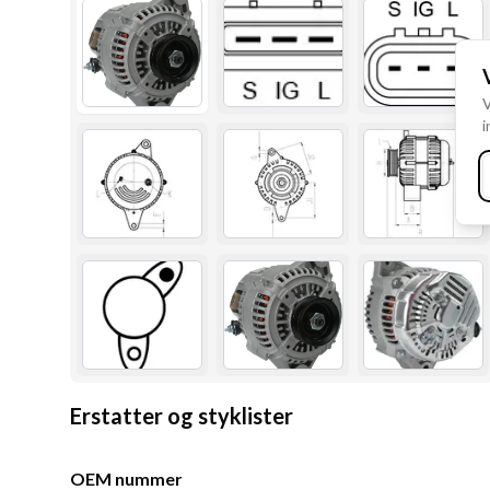
V
i
Erstatter og styklister
OEM nummer