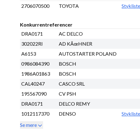
2706070500
TOYOTA
Styklist
Konkurrentreferencer
DRA0171
AC DELCO
302022RI
AD KÃœHNER
A6153
AUTOSTARTER POLAND
0986084390
BOSCH
1986A01863
BOSCH
CAL40247
CASCO SRL
195567090
CV PSH
DRA0171
DELCO REMY
1012117370
DENSO
Styklist
Se mere