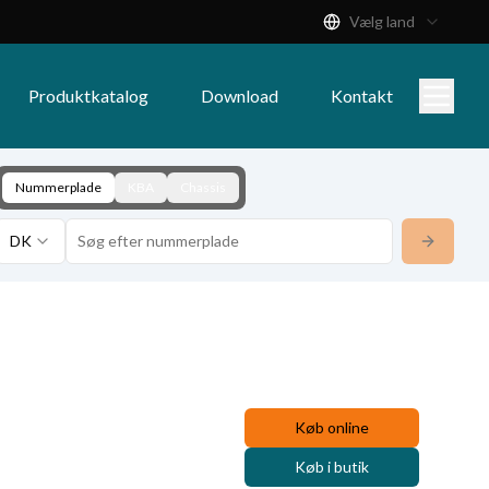
Vælg land
Produktkatalog
Download
Kontakt
Nummerplade
KBA
Chassis
DK
Køb online
Køb i butik