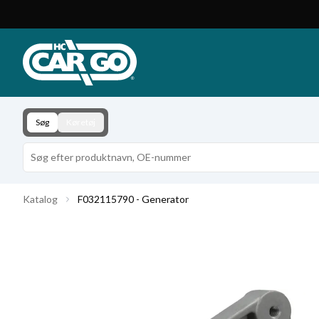
Produktkatalog
Download
Kontakt
Søg
Køretøj
Katalog
F032115790 - Generator