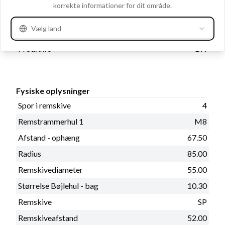
korrekte informationer for dit område.
Vælg land
Katalog oplysninger
Prod. info
BN
Fysiske oplysninger
Spor i remskive
4
Remstrammerhul 1
M8
Afstand - ophæng
67.50
Radius
85.00
Remskivediameter
55.00
Størrelse Bøjlehul - bag
10.30
Remskive
SP
Remskiveafstand
52.00