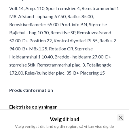
Volt 14, Amp. 110, Spor i remskive 4, Remstrammerhul 1
M8, Afstand - ophæng 67.50, Radius 85.00,
Remskivediameter 55.00, Prod. info BN, Størrelse
Bøjlehul - bag 10.30, Remskive SP, Remskiveafstand
52.00, D+ Position 22, Kontrol diyotlari PL55, Radius 2
94.00, B+ M8x1.25, Rotation CR, Størrelse
Holdearmshul 1 10.40, Bredde - holdearm 27.00, D+
størrelse Stik, Remstrammerhul plac. 3, Totallængde
172.00, Relæ/kulholder plac. 35, B+ Placering 15
Produktinformation
Elektriske oplysninger
Volt
14
Vælg dit land
Amp.
110
Clo
Vælg venligst dit land og din region, så vi kan vise dig de