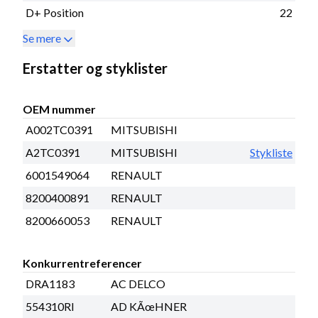
D+ Position
22
Se mere
Erstatter og styklister
OEM nummer
A002TC0391
MITSUBISHI
A2TC0391
MITSUBISHI
Stykliste
6001549064
RENAULT
8200400891
RENAULT
8200660053
RENAULT
Konkurrentreferencer
DRA1183
AC DELCO
554310RI
AD KÃœHNER