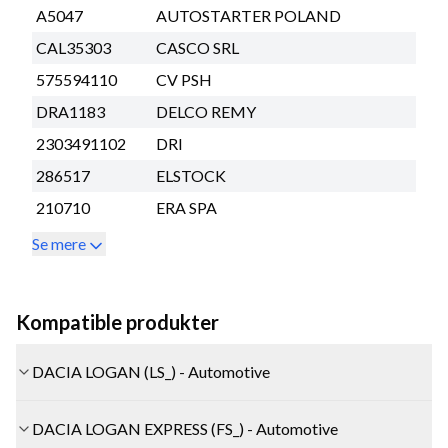
A5047
AUTOSTARTER POLAND
CAL35303
CASCO SRL
575594110
CV PSH
DRA1183
DELCO REMY
2303491102
DRI
286517
ELSTOCK
210710
ERA SPA
Se mere
Kompatible produkter
DACIA LOGAN (LS_) - Automotive
DACIA LOGAN EXPRESS (FS_) - Automotive