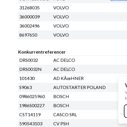
31268035
VOLVO
36000039
VOLVO
36002496
VOLVO
8697650
VOLVO
Konkurrentreferencer
DRS0032
AC DELCO
DRS0032N
AC DELCO
101430
AD KÃœHNER
S9063
AUTOSTARTER POLAND
V
0986025960
BOSCH
i
1986S00227
BOSCH
CST14119
CASCO SRL
590543103
CV PSH