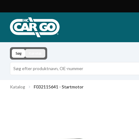
Produktkatalog
Download
Kontakt
Søg
Køretøj
Katalog
F032115641 - Startmotor