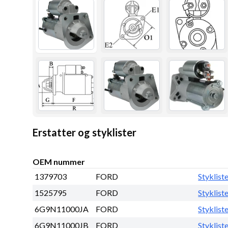
Erstatter og styklister
OEM nummer
1379703
FORD
Styklist
1525795
FORD
Styklist
6G9N11000JA
FORD
Styklist
6G9N11000JB
FORD
Styklist