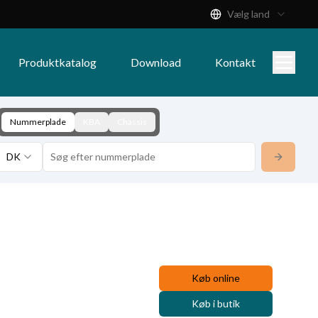
Vælg land
Produktkatalog
Download
Kontakt
Nummerplade
KBA
Chassis
DK
Køb online
Køb i butik