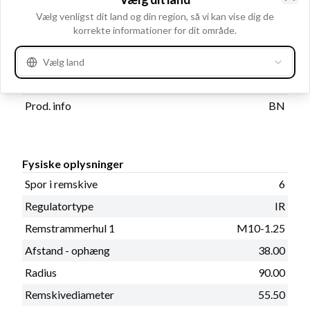
Volt
14
Clo
Vælg venligst dit land og din region, så vi kan vise dig de
Amp.
150
korrekte informationer for dit område.
Vælg land
Katalog oplysninger
Prod. info
BN
Fysiske oplysninger
Spor i remskive
6
Regulatortype
IR
Remstrammerhul 1
M10-1.25
Afstand - ophæng
38.00
Radius
90.00
Remskivediameter
55.50