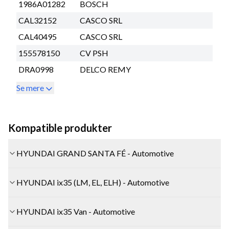
1986A01282
BOSCH
CAL32152
CASCO SRL
CAL40495
CASCO SRL
155578150
CV PSH
DRA0998
DELCO REMY
Se mere
Kompatible produkter
HYUNDAI GRAND SANTA FÉ - Automotive
HYUNDAI ix35 (LM, EL, ELH) - Automotive
HYUNDAI ix35 Van - Automotive