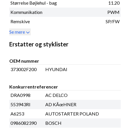
Størrelse Bøjlehul - bag
11.20
Kommunikation
PWM
Remskive
SP/FW
Se mere
Erstatter og styklister
OEM nummer
373002F200
HYUNDAI
Konkurrentreferencer
DRA0998
AC DELCO
553943RI
AD KÃœHNER
A6253
AUTOSTARTER POLAND
0986082390
BOSCH