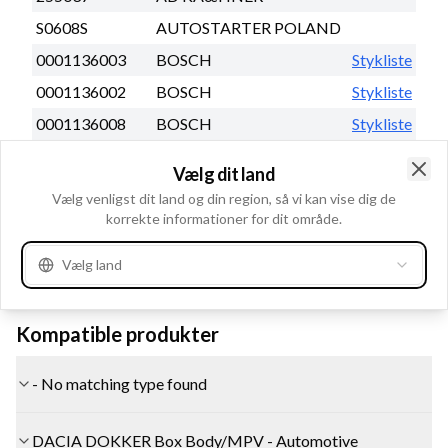
S0608S
AUTOSTARTER POLAND
0001136003
BOSCH
Stykliste
0001136002
BOSCH
Stykliste
0001136008
BOSCH
Stykliste
0001136007
BOSCH
Stykliste
Vælg dit land
0001170604
BOSCH
Stykliste
Clo
Vælg venligst dit land og din region, så vi kan vise dig de
1986S00951
korrekte informationer for dit område.
BOSCH
Se mere
Vælg land
Kompatible produkter
- No matching type found
DACIA DOKKER Box Body/MPV - Automotive