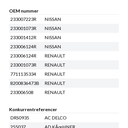
OEM nummer
233007223R
NISSAN
233001073R
NISSAN
233001412R
NISSAN
233006124R
NISSAN
233006124R
RENAULT
233001073R
RENAULT
7711135334
RENAULT
8200836473B
RENAULT
233006508
RENAULT
Konkurrentreferencer
DRS0935
AC DELCO
255037
AD KÃœHNER