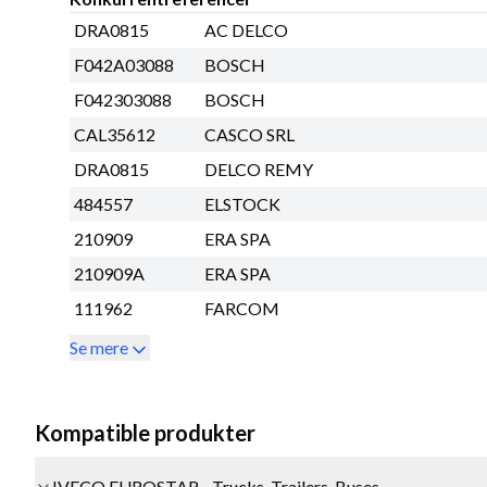
DRA0815
AC DELCO
F042A03088
BOSCH
F042303088
BOSCH
CAL35612
CASCO SRL
DRA0815
DELCO REMY
484557
ELSTOCK
210909
ERA SPA
210909A
ERA SPA
111962
FARCOM
Se mere
Kompatible produkter
IVECO EUROSTAR - Trucks, Trailers, Buses