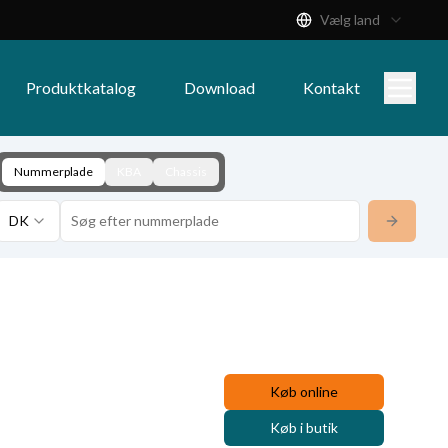
Vælg land
Produktkatalog
Download
Kontakt
Nummerplade
KBA
Chassis
DK
Køb online
Køb i butik