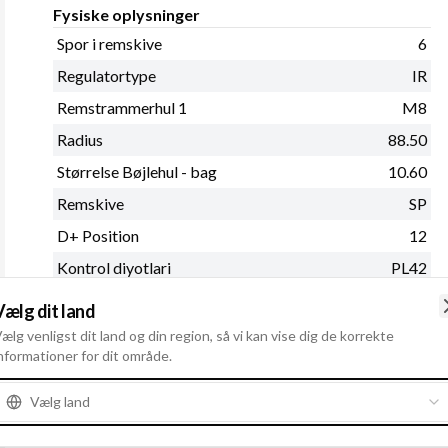
Fysiske oplysninger
Spor i remskive
6
Regulatortype
IR
Remstrammerhul 1
M8
Radius
88.50
Størrelse Bøjlehul - bag
10.60
Remskive
SP
D+ Position
12
Kontrol diyotlari
PL42
Radius 2
89.00
Vælg dit land
Se mere
ælg venligst dit land og din region, så vi kan vise dig de korrekte
nformationer for dit område.
Vælg land