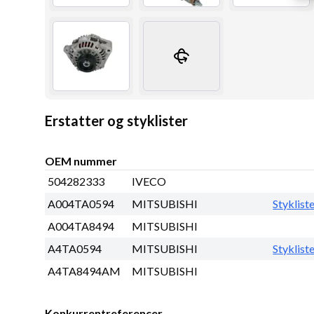
Erstatter og styklister
OEM nummer
504282333
IVECO
A004TA0594
MITSUBISHI
Styklist
A004TA8494
MITSUBISHI
A4TA0594
MITSUBISHI
Styklist
A4TA8494AM
MITSUBISHI
Konkurrentreferencer