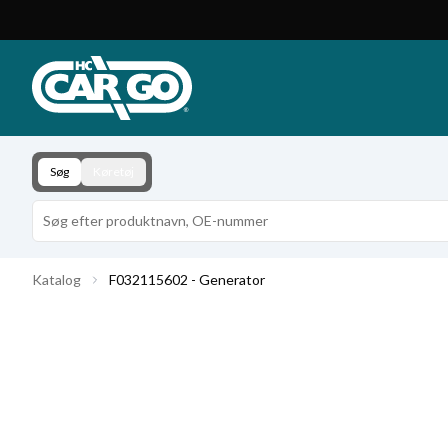
Produktkatalog
Download
Kontakt
Søg
Køretøj
Katalog
F032115602 - Generator