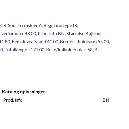
CR, Spor i remskive 6, Regulatortype IR,
ediameter 48.00, Prod. info BN, Størrelse Bøjlehul -
11.80, Remskiveafstand 41.00, Bredde - holdearm 55.00,
60, Totallængde 171.00, Relæ/kulholder plac. 58, B+
Katalog oplysninger
Prod. info
BN