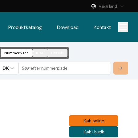
Vælg land
Produktkatalog
Download
Kontakt
Nummerplade
KBA
Chassis
DK
Køb online
Køb i butik