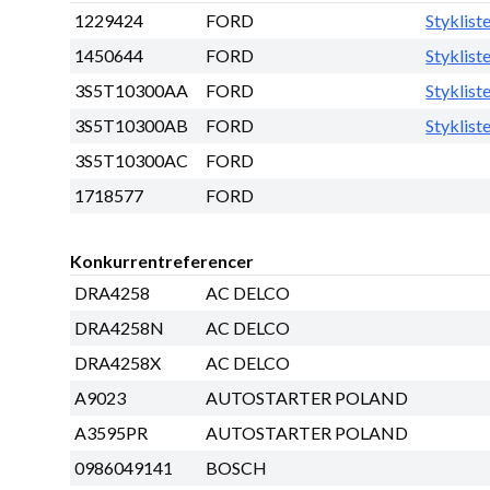
1229424
FORD
Styklist
1450644
FORD
Styklist
3S5T10300AA
FORD
Styklist
3S5T10300AB
FORD
Styklist
3S5T10300AC
FORD
1718577
FORD
Konkurrentreferencer
DRA4258
AC DELCO
DRA4258N
AC DELCO
DRA4258X
AC DELCO
A9023
AUTOSTARTER POLAND
A3595PR
AUTOSTARTER POLAND
0986049141
BOSCH