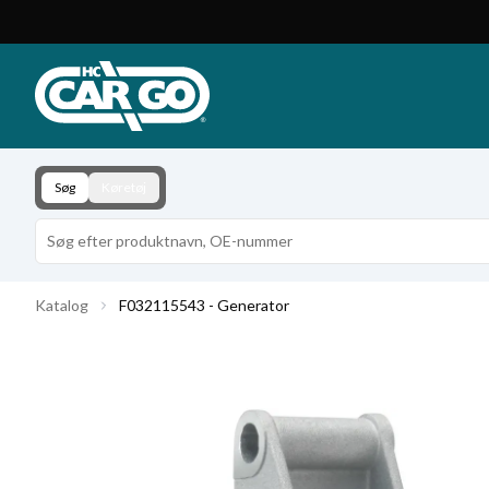
Produktkatalog
Download
Kontakt
Søg
Køretøj
Katalog
F032115543 - Generator