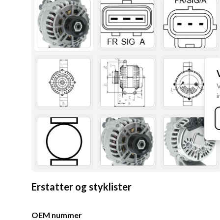
V
i
Erstatter og styklister
OEM nummer