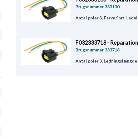
e
Brugsnummer
333130
e
Antal poler
3
,
Farve
Sort
,
Ledn
e
e
F032333718 - Reparatio
Brugsnummer
333718
Antal poler
3
,
Ledningslængde