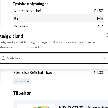
Fysiske oplysninger
Kontrol diyotlari
PL57
B+
M6
Rotation
CR
Spor i remskive
6
Vælg dit land
Regulatortype
IR
ælg venligst dit land og din region, så vi kan vise dig de korrekte
nformationer for dit område.
Remstrammerhul 1
10.00
Afstand - ophæng
74.00
Vælg land
Remskivediameter
48.00
Størrelse Bøjlehul - bag
14.00
Se mere
Tilbehør
F032333130 - Reparatio