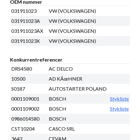
OEM nummer
031911023
VW (VOLKSWAGEN)
031911023A
VW (VOLKSWAGEN)
031911023AX
VW (VOLKSWAGEN)
031911023X
VW (VOLKSWAGEN)
Konkurrentreferencer
DRS4580
AC DELCO
10500
AD KÃœHNER
S0187
AUTOSTARTER POLAND
0001109001
BOSCH
Stykliste
0001109002
BOSCH
Stykliste
0986014580
BOSCH
CST10204
CASCO SRL
3642
CEVAM