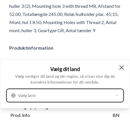
huller 3 (2), Mounting hole 3 with thread M8, Afstand for
52.00, Totallængde 245.00, Relæ/kulholder plac. 45;15,
Mont. hul 1 8.50, Mounting Holes with Thread 2, Antal
mont. huller 3, Geartype GR, Antal tænder 9
Produktinformation
Elektriske oplysninger
Vælg dit land
kW
1.4
Clo
Vælg venligst dit land og din region, så vi kan vise dig de
Volt
12
korrekte informationer for dit område.
Vælg land
Katalog oplysninger
Prod. info
BN