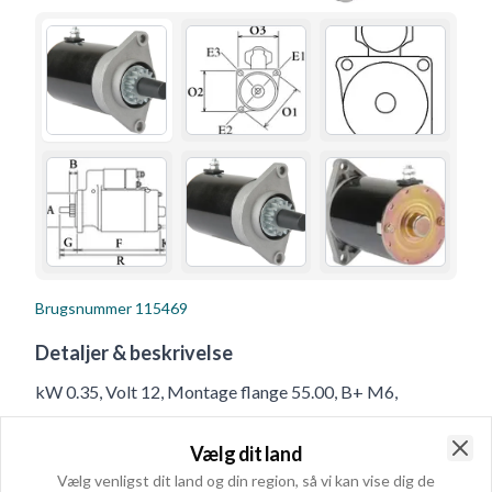
Brugsnummer
115469
Detaljer & beskrivelse
kW 0.35, Volt 12, Montage flange 55.00, B+ M6,
Rotation Mod uret, Afstand 99.00, Prod. info BN, Antal
Vælg dit land
mont. huller 2 (0), Mont. hul 2 8.20, Afstand bag 124.00,
Clo
Vælg venligst dit land og din region, så vi kan vise dig de
Drevafstand 20.50, Afstand for 54.00, Antal mont. huller