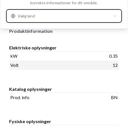
korrekte informationer for dit område.
2, Totallængde 185.50, Mont. hul 1 8.20, Geartype
PMDD, Mounting Holes with Thread 0, Antal tænder 15
Vælg land
Produktinformation
Elektriske oplysninger
kW
0.35
Volt
12
Katalog oplysninger
Prod. info
BN
Fysiske oplysninger