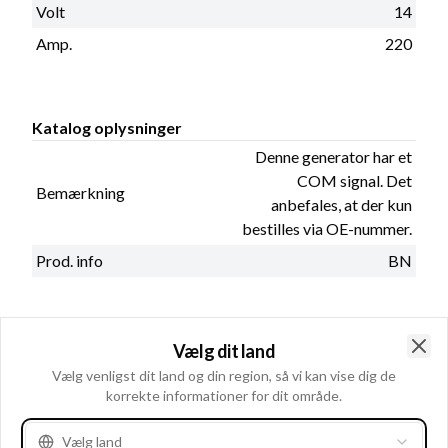
Volt
14
Amp.
220
Katalog oplysninger
Denne generator har et
COM signal. Det
Bemærkning
anbefales, at der kun
bestilles via OE-nummer.
Prod. info
BN
Fysiske oplysninger
Vælg dit land
Clo
Spor i remskive
6
Vælg venligst dit land og din region, så vi kan vise dig de
korrekte informationer for dit område.
Regulatortype
IR
Remstrammerhul 1
9.50
Vælg land