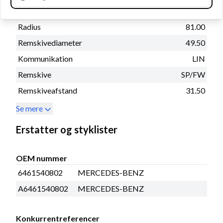
Afstand - ophæng
56.20
Radius
81.00
Remskivediameter
49.50
Kommunikation
LIN
Remskive
SP/FW
Remskiveafstand
31.50
Se mere
Erstatter og styklister
OEM nummer
6461540802
MERCEDES-BENZ
A6461540802
MERCEDES-BENZ
Konkurrentreferencer