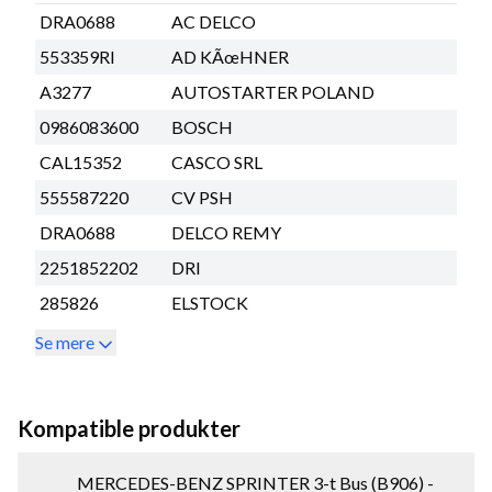
DRA0688
AC DELCO
553359RI
AD KÃœHNER
A3277
AUTOSTARTER POLAND
0986083600
BOSCH
CAL15352
CASCO SRL
555587220
CV PSH
DRA0688
DELCO REMY
2251852202
DRI
285826
ELSTOCK
Se mere
Kompatible produkter
MERCEDES-BENZ SPRINTER 3-t Bus (B906) -