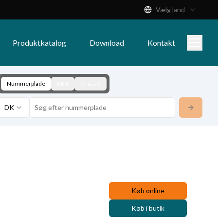
Vælg land
Produktkatalog
Download
Kontakt
Nummerplade
KBA
Chassis
DK
Køb online
Køb i butik