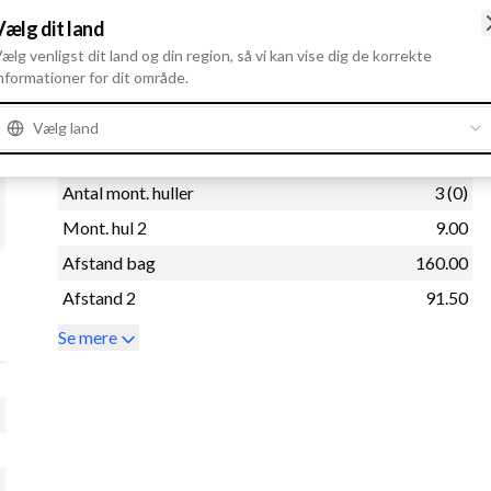
Montage flange
60.50
Vælg dit land
B+
1/4" UNC
ælg venligst dit land og din region, så vi kan vise dig de korrekte
nformationer for dit område.
Rotation
Mod uret
Montage hul 3
9.00
Vælg land
Afstand
26.00
Antal mont. huller
3 (0)
Mont. hul 2
9.00
Afstand bag
160.00
Afstand 2
91.50
Se mere