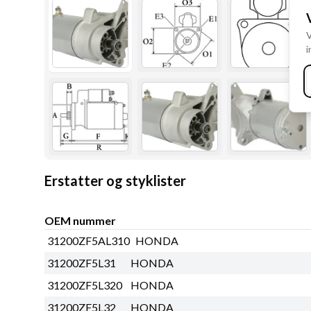
V
i
Erstatter og styklister
OEM nummer
31200ZF5AL310
HONDA
31200ZF5L31
HONDA
31200ZF5L320
HONDA
31200ZF5L32
HONDA