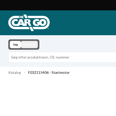
Produktkatalog
Download
Kontakt
Søg
Køretøj
Katalog
F032115406 - Startmotor