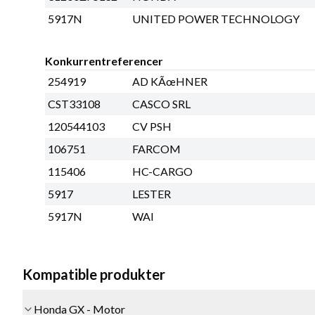
5917N
UNITED POWER TECHNOLOGY
Konkurrentreferencer
254919
AD KÃœHNER
CST33108
CASCO SRL
120544103
CV PSH
106751
FARCOM
115406
HC-CARGO
5917
LESTER
5917N
WAI
Kompatible produkter
Honda GX - Motor