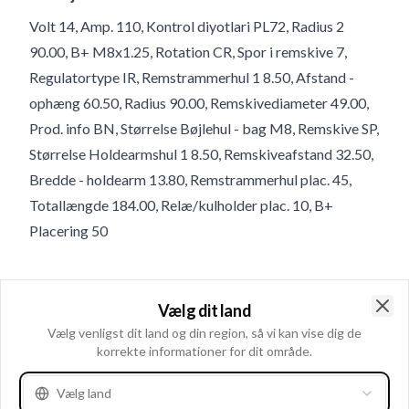
Volt 14, Amp. 110, Kontrol diyotlari PL72, Radius 2
90.00, B+ M8x1.25, Rotation CR, Spor i remskive 7,
Regulatortype IR, Remstrammerhul 1 8.50, Afstand -
ophæng 60.50, Radius 90.00, Remskivediameter 49.00,
Prod. info BN, Størrelse Bøjlehul - bag M8, Remskive SP,
Størrelse Holdearmshul 1 8.50, Remskiveafstand 32.50,
Bredde - holdearm 13.80, Remstrammerhul plac. 45,
Totallængde 184.00, Relæ/kulholder plac. 10, B+
Placering 50
Produktinformation
Vælg dit land
Clo
Vælg venligst dit land og din region, så vi kan vise dig de
Elektriske oplysninger
korrekte informationer for dit område.
Volt
14
Amp.
110
Vælg land