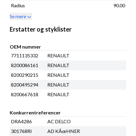
Radius
90.00
Se mere
Erstatter og styklister
OEM nummer
7711135332
RENAULT
8200086161
RENAULT
8200290215
RENAULT
8200495294
RENAULT
8200667618
RENAULT
Konkurrentreferencer
DRA4286
AC DELCO
301768RI
AD KÃœHNER