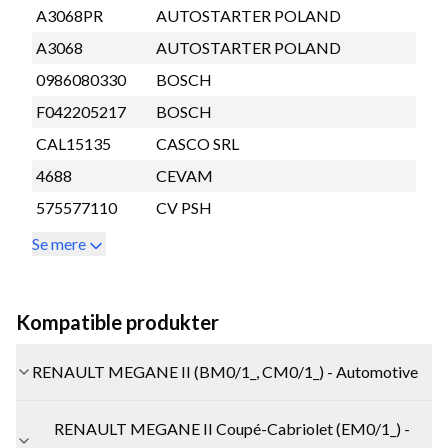
A3068PR
AUTOSTARTER POLAND
A3068
AUTOSTARTER POLAND
0986080330
BOSCH
F042205217
BOSCH
CAL15135
CASCO SRL
4688
CEVAM
575577110
CV PSH
Se mere
Kompatible produkter
RENAULT MEGANE II (BM0/1_, CM0/1_) - Automotive
RENAULT MEGANE II Coupé-Cabriolet (EM0/1_) -