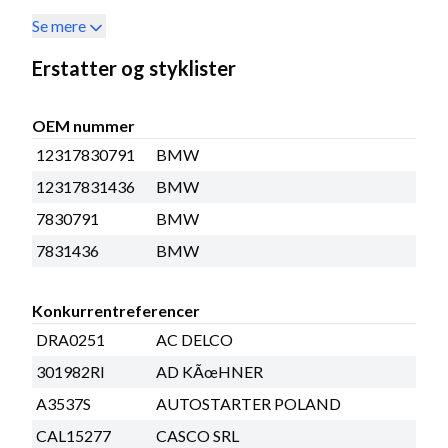
Se mere
Erstatter og styklister
OEM nummer
12317830791
BMW
12317831436
BMW
7830791
BMW
7831436
BMW
Konkurrentreferencer
DRA0251
AC DELCO
301982RI
AD KÃœHNER
A3537S
AUTOSTARTER POLAND
CAL15277
CASCO SRL