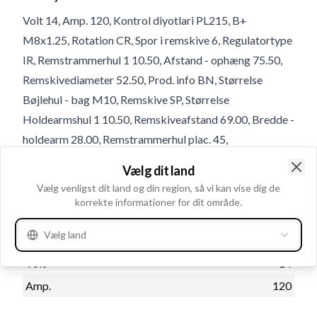
Volt 14, Amp. 120, Kontrol diyotlari PL215, B+
M8x1.25, Rotation CR, Spor i remskive 6, Regulatortype
IR, Remstrammerhul 1 10.50, Afstand - ophæng 75.50,
Remskivediameter 52.50, Prod. info BN, Størrelse
Bøjlehul - bag M10, Remskive SP, Størrelse
Holdearmshul 1 10.50, Remskiveafstand 69.00, Bredde -
holdearm 28.00, Remstrammerhul plac. 45,
Relæ/kulholder plac. 12, B+ Placering 1
Vælg dit land
Clo
Vælg venligst dit land og din region, så vi kan vise dig de
Produktinformation
korrekte informationer for dit område.
Vælg land
Elektriske oplysninger
Volt
14
Amp.
120