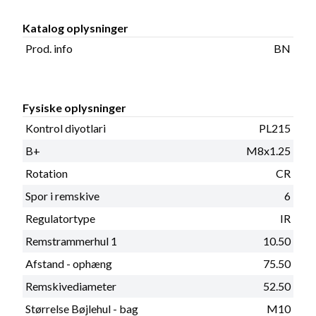
Katalog oplysninger
Prod. info
BN
Fysiske oplysninger
Kontrol diyotlari
PL215
B+
M8x1.25
Rotation
CR
Spor i remskive
6
Regulatortype
IR
Remstrammerhul 1
10.50
Afstand - ophæng
75.50
Remskivediameter
52.50
Størrelse Bøjlehul - bag
M10