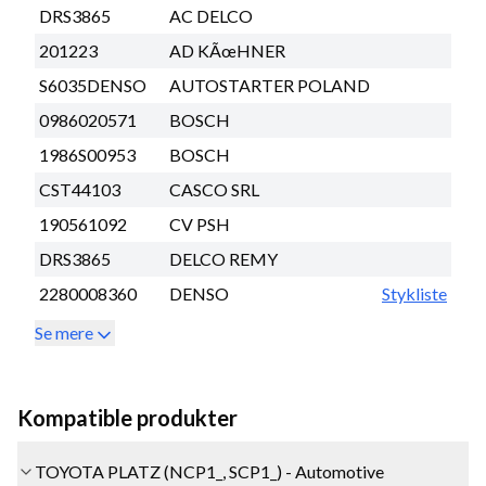
DRS3865
AC DELCO
201223
AD KÃœHNER
S6035DENSO
AUTOSTARTER POLAND
0986020571
BOSCH
1986S00953
BOSCH
CST44103
CASCO SRL
190561092
CV PSH
DRS3865
DELCO REMY
2280008360
DENSO
Stykliste
Se mere
Kompatible produkter
TOYOTA PLATZ (NCP1_, SCP1_) - Automotive