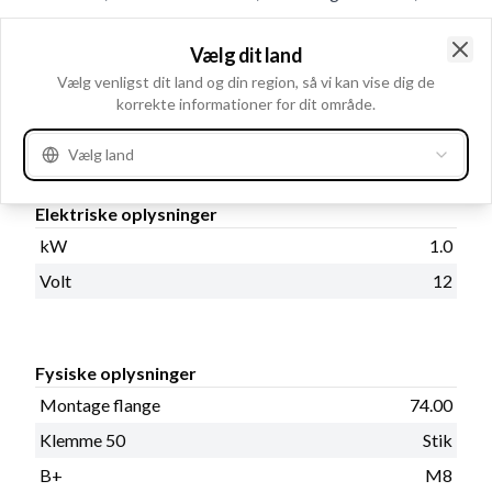
Relæ/kulholder plac. 40, Mont. hul 1 11.00, Geartype
GR, Mounting Holes with Thread 1, Antal tænder 9, B+
Vælg dit land
Clo
Vælg venligst dit land og din region, så vi kan vise dig de
Placering 60
korrekte informationer for dit område.
Produktinformation
Vælg land
Elektriske oplysninger
kW
1.0
Volt
12
Fysiske oplysninger
Montage flange
74.00
Klemme 50
Stik
B+
M8