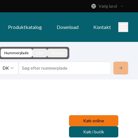
Vælg land
Produktkatalog
Download
Kontakt
Nummerplade
KBA
Chassis
DK
Køb online
Køb i butik