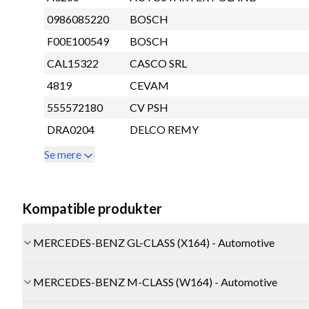
0986085220
BOSCH
F00E100549
BOSCH
CAL15322
CASCO SRL
4819
CEVAM
555572180
CV PSH
DRA0204
DELCO REMY
Se mere
Kompatible produkter
MERCEDES-BENZ GL-CLASS (X164) - Automotive
MERCEDES-BENZ M-CLASS (W164) - Automotive