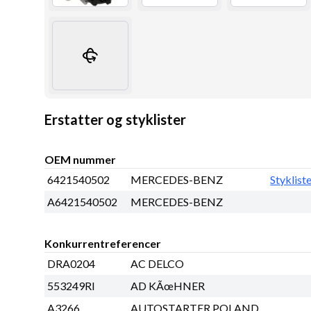
Erstatter og styklister
OEM nummer
6421540502
MERCEDES-BENZ
Styklist
A6421540502
MERCEDES-BENZ
Konkurrentreferencer
DRA0204
AC DELCO
553249RI
AD KÃœHNER
A3266
AUTOSTARTER POLAND