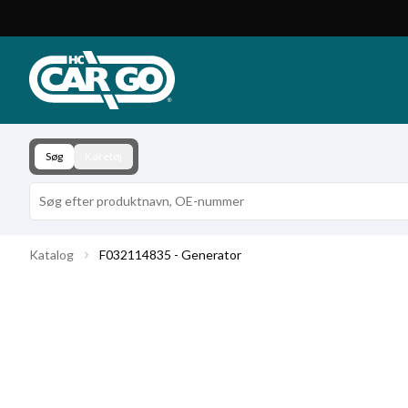
Produktkatalog
Download
Kontakt
Søg
Køretøj
Katalog
F032114835 - Generator