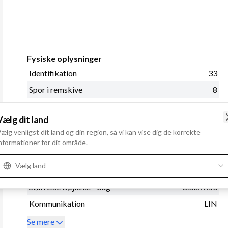
Fysiske oplysninger
Identifikation
33
Spor i remskive
8
Regulatortype
IR
Vælg dit land
Remstrammerhul 1
8.00
ælg venligst dit land og din region, så vi kan vise dig de korrekte
Afstand - ophæng
56.00
nformationer for dit område.
Radius
80.50
Vælg land
Remskivediameter
50.00
Størrelse Bøjlehul - bag
8.00x9.50
Kommunikation
LIN
Se mere