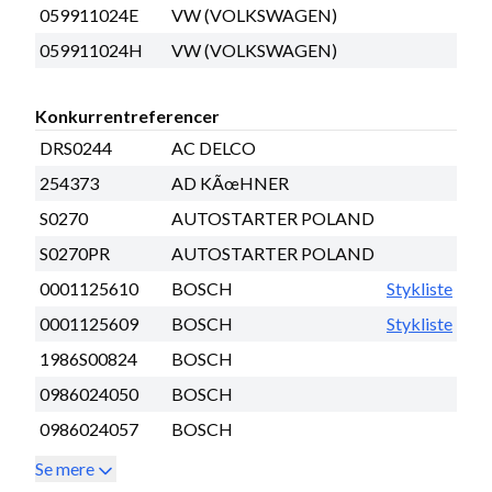
059911024E
VW (VOLKSWAGEN)
059911024H
VW (VOLKSWAGEN)
Konkurrentreferencer
DRS0244
AC DELCO
254373
AD KÃœHNER
S0270
AUTOSTARTER POLAND
S0270PR
AUTOSTARTER POLAND
0001125610
BOSCH
Stykliste
0001125609
BOSCH
Stykliste
1986S00824
BOSCH
0986024050
BOSCH
0986024057
BOSCH
Se mere