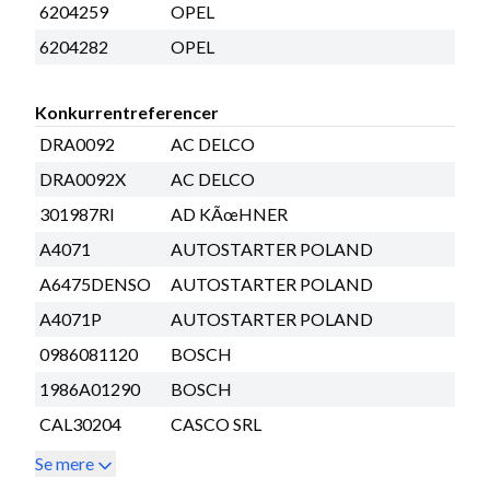
6204259
OPEL
6204282
OPEL
Konkurrentreferencer
DRA0092
AC DELCO
DRA0092X
AC DELCO
301987RI
AD KÃœHNER
A4071
AUTOSTARTER POLAND
A6475DENSO
AUTOSTARTER POLAND
A4071P
AUTOSTARTER POLAND
0986081120
BOSCH
1986A01290
BOSCH
CAL30204
CASCO SRL
Se mere