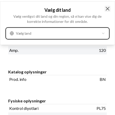
Placering 14
Vælg dit land
Clo
Vælg venligst dit land og din region, så vi kan vise dig de
Produktinformation
korrekte informationer for dit område.
Vælg land
Elektriske oplysninger
Volt
14
Amp.
120
Katalog oplysninger
Prod. info
BN
Fysiske oplysninger
Kontrol diyotlari
PL75