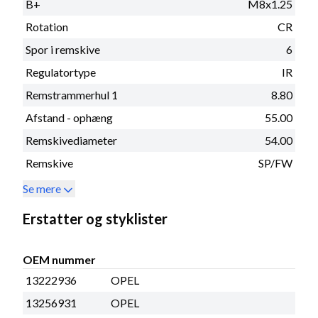
B+
M8x1.25
Rotation
CR
Spor i remskive
6
Regulatortype
IR
Remstrammerhul 1
8.80
Afstand - ophæng
55.00
Remskivediameter
54.00
Remskive
SP/FW
Se mere
Erstatter og styklister
OEM nummer
13222936
OPEL
13256931
OPEL