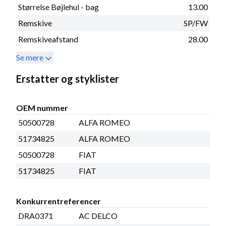
Størrelse Bøjlehul - bag
13.00
Remskive
SP/FW
Remskiveafstand
28.00
Se mere
Erstatter og styklister
OEM nummer
50500728
ALFA ROMEO
51734825
ALFA ROMEO
50500728
FIAT
51734825
FIAT
Konkurrentreferencer
DRA0371
AC DELCO