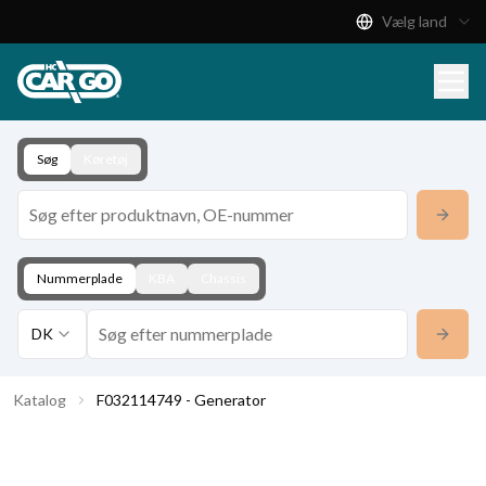
Vælg land
Produktkatalog
Download
Kontakt
Søg
Køretøj
Nummerplade
KBA
Chassis
DK
Katalog
F032114749 - Generator