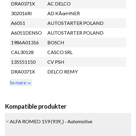
DRA0371X
AC DELCO
302016RI
AD KÃœHNER
A6051
AUTOSTARTER POLAND
A6051DENSO
AUTOSTARTER POLAND
1986A01316
BOSCH
CAL30128
CASCO SRL
135551150
CV PSH
DRA0371X
DELCO REMY
Se mere
Kompatible produkter
ALFA ROMEO 159 (939_) - Automotive